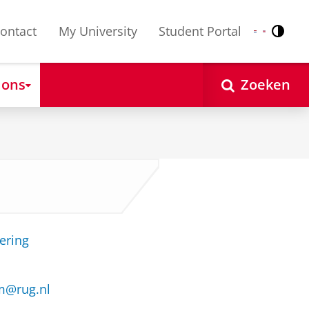
ontact
My University
Student Portal
Contr
Nederlands
English
 ons
Zoeken
ering
m@rug.nl