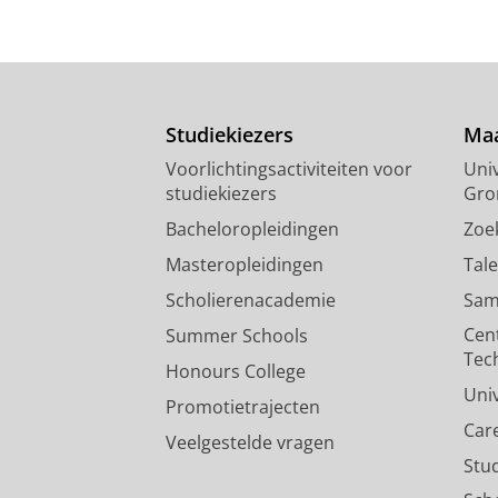
Studiekiezers
Maa
Voorlichtingsactiviteiten voor
Univ
studiekiezers
Gro
Bacheloropleidingen
Zoe
Masteropleidingen
Tal
Scholierenacademie
Sam
Cen
Summer Schools
Tec
Honours College
Uni
Promotietrajecten
Car
Veelgestelde vragen
Stu