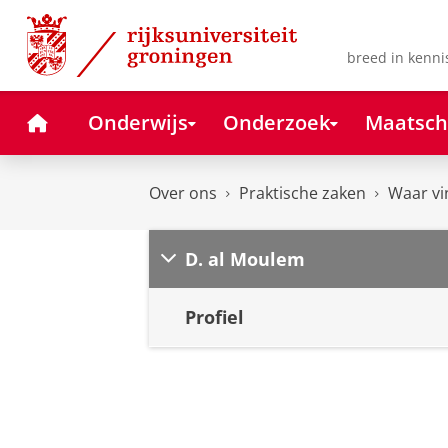
Skip
Skip
to
to
Content
Navigation
breed in kenni
Home
Onderwijs
Onderzoek
Maatsch
Over ons
Praktische zaken
Waar vi
D. al Moulem
Profiel