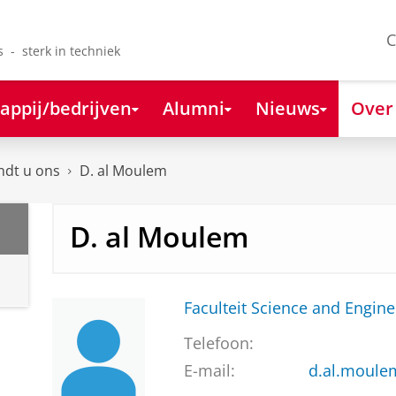
C
s - sterk in techniek
appij/bedrijven
Alumni
Nieuws
Over
ndt u ons
D. al Moulem
D. al Moulem
Faculteit Science and Engine
Telefoon:
E-mail:
d.al.moule