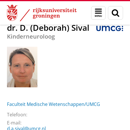
Skip
Skip
Over ons
dr. D. (Deborah) Sival
Menu
Zoek
to
to
en
Content
Navigation
zoeken
dr. D. (Deborah) Sival
Kinderneuroloog
Faculteit Medische Wetenschappen/UMCG
Telefoon:
E-mail:
d.a.sival@umcg.nl