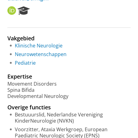
O
R
R
e
C
s
I
e
D
a
Vakgebied
r
Klinische Neurologie
c
h
Neurowetenschappen
P
Pediatrie
o
r
Expertise
t
a
Movement Disorders
l
Spina Bifida
Developmental Neurology
Overige functies
Bestuuurslid, Nederlandse Vereniging
KinderNeurologie (NVKN)
Voorzitter, Ataxia Werkgroep, European
Paediatric Neurologic Society (EPNS)