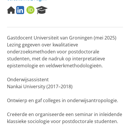
H
L
O
R
o
i
R
e
m
n
C
s
e
k
I
e
p
e
D
a
Gastdocent Universiteit van Groningen (mei 2025)
a
d
r
g
I
c
Lezing gegeven over kwalitatieve
e
n
h
onderzoeksmethoden voor postdoctorale
P
studenten, met de nadruk op interpretatieve
o
epistemologie en veldwerkmethodologieën.
r
t
a
Onderwijsassistent
l
Nankai University (2017–2018)
Ontwierp en gaf colleges in onderwijsantropologie.
Creëerde en organiseerde een seminar in inleidende
klassieke sociologie voor postdoctorale studenten.