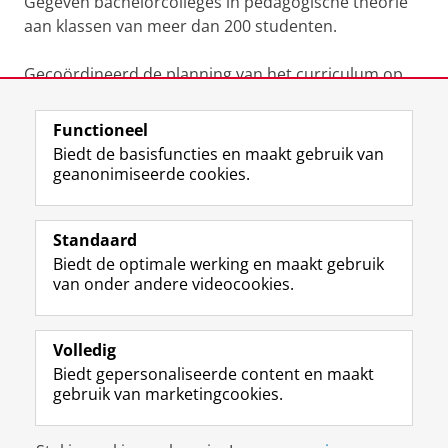
Gegeven bachelorcolleges in pedagogische theorie
aan klassen van meer dan 200 studenten.
Gecoördineerd de planning van het curriculum op
universitair niveau.
Functioneel
Laatst gewijzigd:
08 oktober 2025 17:24
Biedt de basisfuncties en maakt gebruik van
geanonimiseerde cookies.
F
L
R
I
Y
Volg de RUG
a
i
S
n
o
Standaard
c
n
S
s
u
Biedt de optimale werking en maakt gebruik
e
k
-
t
T
Studiekiezers
van onder andere videocookies.
b
e
f
a
u
Maatschappij/bedrijven
o
d
e
g
b
o
I
e
r
e
Alumni
k
n
d
a
-
Volledig
p
-
R
m
k
Biedt gepersonaliseerde content en maakt
Over ons
a
p
i
-
a
gebruik van marketingcookies.
g
a
j
a
n
i
g
k
c
a
Disclaimer & Copyright
Privacy
Cookies