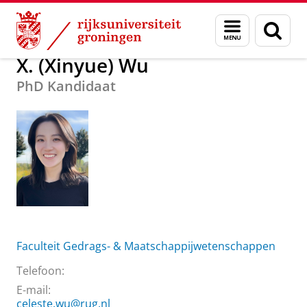
Skip
Skip
Over ons
X. (Xinyue) Wu
Menu
Zoek
to
to
en
Content
Navigation
zoeken
X. (Xinyue) Wu
PhD Kandidaat
Faculteit Gedrags- & Maatschappijwetenschappen
Telefoon:
E-mail:
celeste.wu@rug.nl