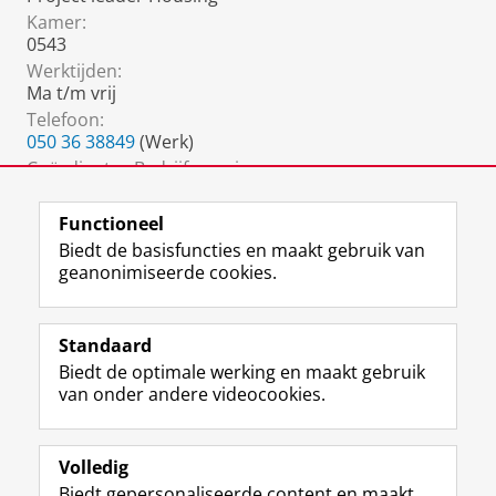
Kamer:
0543
Werktijden:
Ma t/m vrij
Telefoon:
050 36 38849
(Werk)
Coördinator Bedrijfsvoering:
carole.elling@rug.nl
Functioneel
Biedt de basisfuncties en maakt gebruik van
geanonimiseerde cookies.
F
L
R
I
Y
Volg de RUG
a
i
S
n
o
Standaard
c
n
S
s
u
Biedt de optimale werking en maakt gebruik
e
k
-
t
T
Studiekiezers
van onder andere videocookies.
b
e
f
a
u
Maatschappij/bedrijven
o
d
e
g
b
o
I
e
r
e
Alumni
k
n
d
a
-
Volledig
p
-
R
m
k
Biedt gepersonaliseerde content en maakt