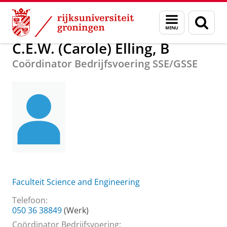
Skip
Skip
Over ons
C.E.W. (Carole) Elling, B
Menu
Zoek
to
to
en
Content
Navigation
zoeken
C.E.W. (Carole) Elling, B
Coördinator Bedrijfsvoering SSE/GSSE
Faculteit Science and Engineering
Telefoon:
050 36 38849
(Werk)
Coördinator Bedrijfsvoering: