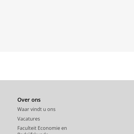
Over ons
Waar vindt u ons
Vacatures
Faculteit Economie en