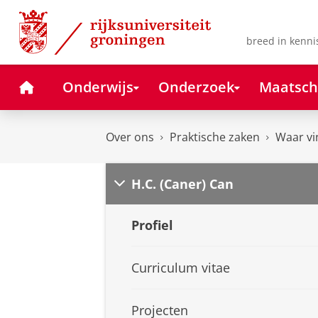
Skip
Skip
to
to
Content
Navigation
breed in kenni
Home
Onderwijs
Onderzoek
Maatsch
Over ons
Praktische zaken
Waar vi
H.C. (Caner) Can
Profiel
Curriculum vitae
Projecten