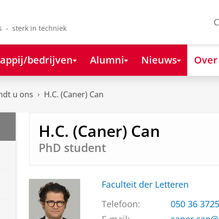
C
s - sterk in techniek
appij/bedrijven
Alumni
Nieuws
Over
ndt u ons
H.C. (Caner) Can
H.C. (Caner) Can
PhD student
Faculteit der Letteren
Telefoon:
050 36 372