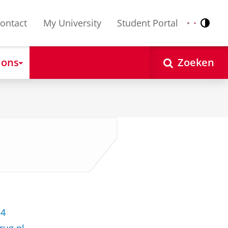
ontact
My University
Student Portal
Contr
Nederlands
English
 ons
Zoeken
54