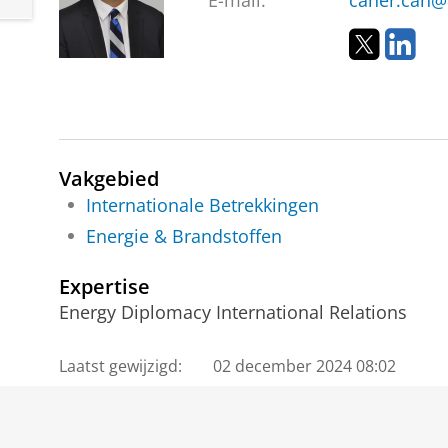
E-mail:
caner.can@
T
L
w
i
i
n
t
k
t
e
e
d
r
I
Vakgebied
n
Internationale Betrekkingen
Energie & Brandstoffen
Expertise
Energy Diplomacy International Relations
Laatst gewijzigd:
02 december 2024 08:02