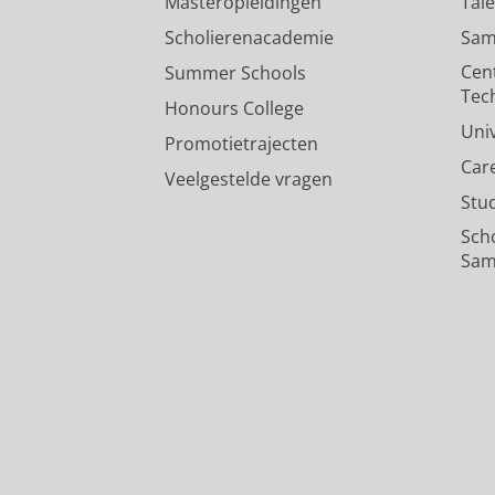
Masteropleidingen
Tal
Scholierenacademie
Sam
Cen
Summer Schools
Tec
Honours College
Uni
Promotietrajecten
Car
Veelgestelde vragen
Stu
Sch
Sam