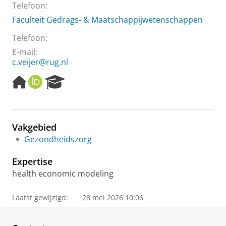
Telefoon:
Faculteit Gedrags- & Maatschappijwetenschappen
Telefoon:
E-mail:
c.veijer@rug.nl
H
O
R
o
R
e
m
C
s
e
I
e
p
D
a
Vakgebied
a
r
Gezondheidszorg
g
c
e
h
Expertise
P
o
health economic modeling
r
t
Laatst gewijzigd:
28 mei 2026 10:06
a
l