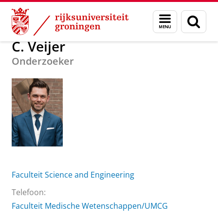
Skip
Skip
Over ons
Praktische zaken
Waar vindt u ons
C. Veijer
Menu
Zoek
to
to
en
Content
Navigation
zoeken
C. Veijer
Onderzoeker
Faculteit Science and Engineering
Telefoon:
Faculteit Medische Wetenschappen/UMCG