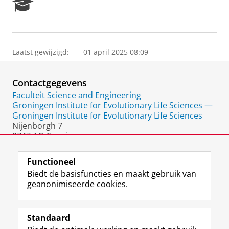
R
e
s
e
a
Laatst gewijzigd:
01 april 2025 08:09
r
c
h
Contactgegevens
P
o
Faculteit Science and Engineering
r
Groningen Institute for Evolutionary Life Sciences —
t
Groningen Institute for Evolutionary Life Sciences
a
Nijenborgh 7
l
9747 AG Groningen
Nederland
Functioneel
Biedt de basisfuncties en maakt gebruik van
geanonimiseerde cookies.
F
L
R
I
Y
Volg de RUG
a
i
S
n
o
Standaard
c
n
S
s
u