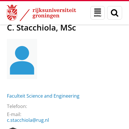
Skip
Skip
Over ons
C. Stacchiola, MSc
Menu
Zoek
to
to
en
Content
Navigation
zoeken
C. Stacchiola, MSc
Faculteit Science and Engineering
Telefoon:
E-mail:
c.stacchiola@rug.nl