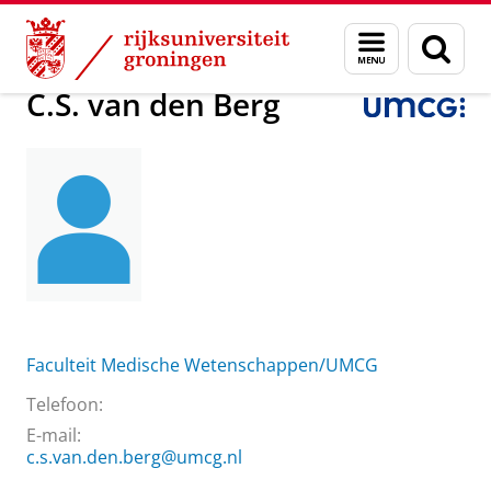
Skip
Skip
Over ons
C.S. van den Berg
Menu
Zoek
to
to
en
Content
Navigation
zoeken
C.S. van den Berg
Faculteit Medische Wetenschappen/UMCG
Telefoon:
E-mail:
c.s.van.den.berg@umcg.nl