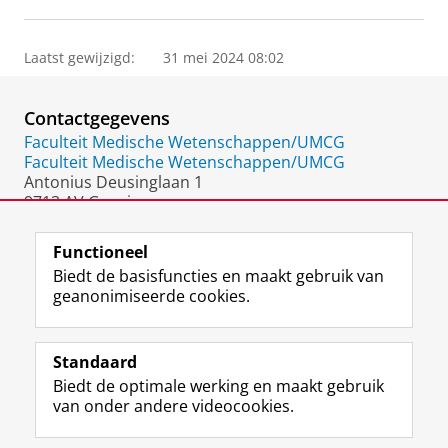
Laatst gewijzigd:
31 mei 2024 08:02
Contactgegevens
Faculteit Medische Wetenschappen/UMCG
Faculteit Medische Wetenschappen/UMCG
Antonius Deusinglaan 1
9713 AV Groningen
Nederland
Functioneel
Biedt de basisfuncties en maakt gebruik van
geanonimiseerde cookies.
F
L
R
I
Y
Volg de RUG
a
i
S
n
o
Standaard
c
n
S
s
u
Biedt de optimale werking en maakt gebruik
e
k
-
t
T
Studiekiezers
van onder andere videocookies.
b
e
f
a
u
Maatschappij/bedrijven
o
d
e
g
b