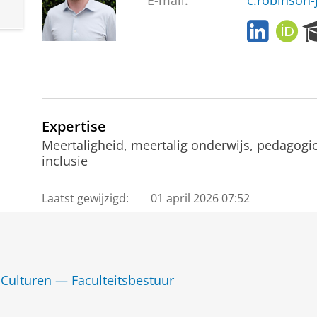
E-mail:
c.robinson
L
O
i
R
n
C
k
I
e
D
d
I
Expertise
n
Meertaligheid, meertalig onderwijs, pedagogica
inclusie
Laatst gewijzigd:
01 april 2026 07:52
Culturen — Faculteitsbestuur