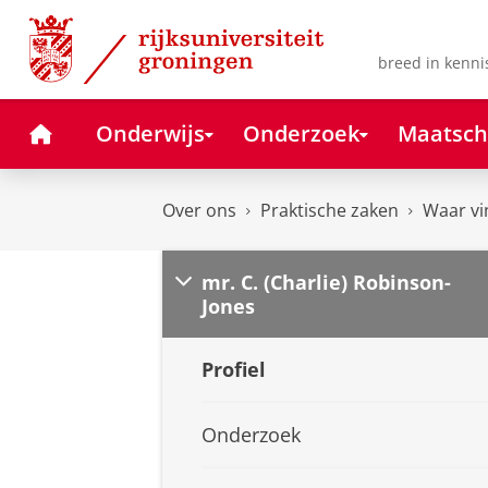
Skip
Skip
to
to
Content
Navigation
breed in kenni
Home
Onderwijs
Onderzoek
Maatsch
Over ons
Praktische zaken
Waar vi
mr. C. (Charlie) Robinson-
Jones
Profiel
Onderzoek