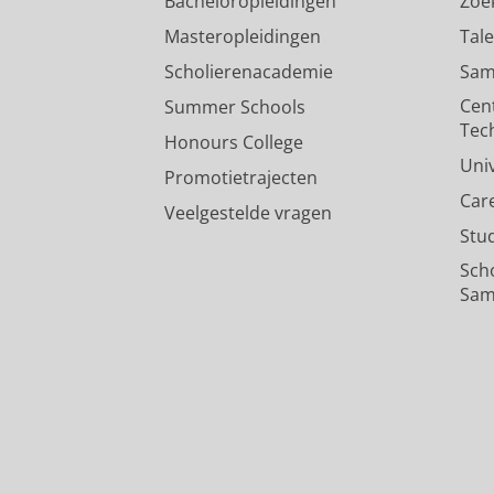
Bacheloropleidingen
Zoe
Masteropleidingen
Tal
Scholierenacademie
Sam
Cen
Summer Schools
Tec
Honours College
Uni
Promotietrajecten
Car
Veelgestelde vragen
Stu
Sch
Sam