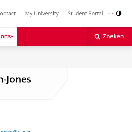
ontact
My University
Student Portal
Contr
Nederlands
English
 ons
Zoeken
n-Jones