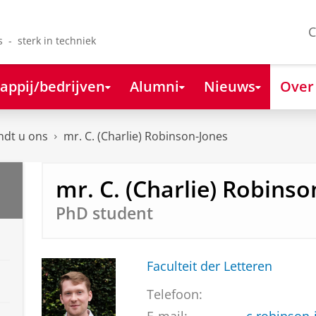
C
s - sterk in techniek
appij/bedrijven
Alumni
Nieuws
Over
ndt u ons
mr. C. (Charlie) Robinson-Jones
mr. C. (Charlie) Robinso
PhD student
Faculteit der Letteren
Telefoon: