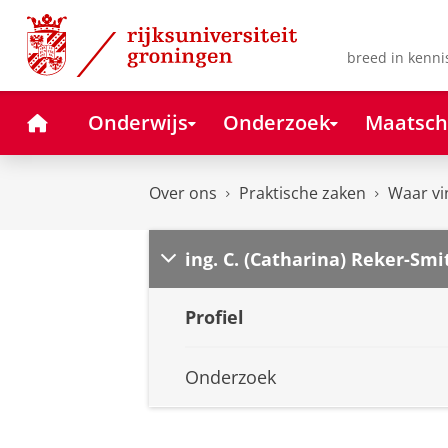
Skip
Skip
to
to
Content
Navigation
breed in kenni
Home
Onderwijs
Onderzoek
Maatsch
Over ons
Praktische zaken
Waar vi
ing. C. (Catharina) Reker-Smi
Profiel
Onderzoek