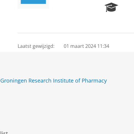
R
e
s
e
a
r
c
Laatst gewijzigd:
01 maart 2024 11:34
h
P
o
r
t
Groningen Research Institute of Pharmacy
a
l
list