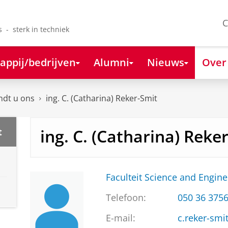
C
s - sterk in techniek
appij/bedrijven
Alumni
Nieuws
Over
ndt u ons
ing. C. (Catharina) Reker-Smit
ing. C. (Catharina) Reke
t
Faculteit Science and Engine
Telefoon:
050 36 375
E-mail:
c.reker-smi