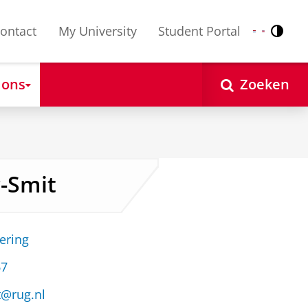
ontact
My University
Student Portal
Contr
Nederlands
English
 ons
Zoeken
r-Smit
ering
67
t@rug.nl