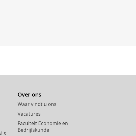
Over ons
Waar vindt u ons
Vacatures
Faculteit Economie en
Bedrijfskunde
ijs