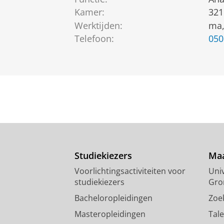
Kamer:
321
Werktijden:
ma,
Telefoon:
050
Studiekiezers
Maa
Voorlichtingsactiviteiten voor
Univ
studiekiezers
Gro
Bacheloropleidingen
Zoe
Masteropleidingen
Tal