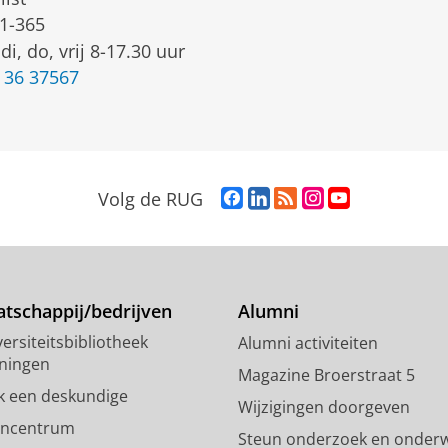
1-365
di, do, vrij 8-17.30 uur
 36 37567
F
L
R
I
Y
Volg de RUG
a
i
S
n
o
c
n
S
s
u
e
k
-
t
T
b
e
f
a
u
o
d
e
g
b
tschappij/bedrijven
Alumni
o
I
e
r
e
ersiteitsbibliotheek
Alumni activiteiten
k
n
d
a
-
ningen
p
-
R
m
k
Magazine Broerstraat 5
a
p
i
-
a
k een deskundige
Wijzigingen doorgeven
g
a
j
a
n
encentrum
Steun onderzoek en onderw
i
g
k
c
a