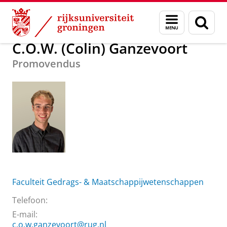
Skip
Skip
Over ons
C.O.W. (Colin) Ganzevoort
Menu
Zoek
to
to
en
Content
Navigation
zoeken
C.O.W. (Colin) Ganzevoort
Promovendus
Faculteit Gedrags- & Maatschappijwetenschappen
Telefoon:
E-mail:
c.o.w.ganzevoort@rug.nl