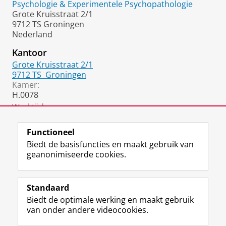
Psychologie & Experimentele Psychopathologie
Grote Kruisstraat 2/1
9712 TS Groningen
Nederland
Kantoor
Grote Kruisstraat 2/1
9712 TS
Groningen
Kamer:
H.0078
Werktijden:
maandag, dinsdag
Functioneel
Biedt de basisfuncties en maakt gebruik van
geanonimiseerde cookies.
F
L
R
I
Y
Volg de RUG
a
i
S
n
o
Standaard
c
n
S
s
u
Biedt de optimale werking en maakt gebruik
e
k
-
t
T
Studiekiezers
van onder andere videocookies.
b
e
f
a
u
Maatschappij/bedrijven
o
d
e
g
b