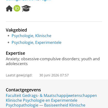
H
O
R
o
R
e
m
C
s
e
I
e
p
D
a
Vakgebied
a
r
Psychologie, Klinische
g
c
e
h
Psychologie, Experimentele
P
o
Expertise
r
Anxiety; obsessive-compulsive disorders; youth and
t
adolescents
a
l
Laatst gewijzigd:
30 juni 2026 07:57
Contactgegevens
Faculteit Gedrags- & Maatschappijwetenschappen
Klinische Psychologie en Experimentele
Psychopathologie — Basiseenheid Klinische