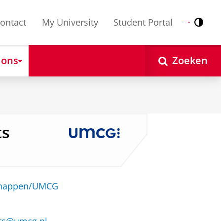
ontact
My University
Student Portal
Contr
Nederlands
English
 ons
Zoeken
ts
schappen/UMCG