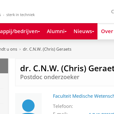
C
s - sterk in techniek
appij/bedrijven
Alumni
Nieuws
Over
ndt u ons
dr. C.N.W. (Chris) Geraets
dr. C.N.W. (Chris) Gerae
Postdoc onderzoeker
Faculteit Medische Weten
Telefoon: