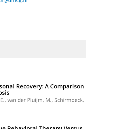
ets@umcg.nl
rsonal Recovery: A Comparison
osis
E.
, van der Pluijm, M., Schirmbeck,
ive Behavioral Therapy Versus