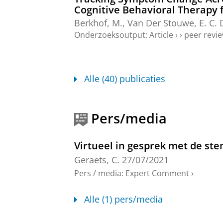
Cognitive Behavioral Therapy f
Berkhof, M.
,
Van Der Stouwe, E. C. 
Onderzoeksoutput
:
Article
›
›
peer revi
Associations between momentar
first episode psychosis: A HA
Alle (40) publicaties
HAMLETT OPHELIA Consortium
,
Djo
Kikkert, M.,
Koops, S.
,
Geraets, C. N
Research.
181
,
blz. 560-569
10 blz.
Pers/media
Onderzoeksoutput
:
Article
›
›
peer revi
Exploring the role of clinical 
Virtueel in gesprek met de st
behavioral therapy for psychos
Geraets, C.
27/07/2021
Berkhof, M.
,
van der Stouwe, E. C. D
Pers / media
:
Expert Comment
›
Acta Psychiatrica Scandinavica.
151
Onderzoeksoutput
:
Article
›
›
peer revi
Alle (1) pers/media
Nonverbal correlates of parano