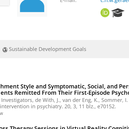
E-mail:
c.n.w.gera
O
R
R
e
C
s
I
e
D
a
r
Sustainable Development Goals
c
h
P
o
r
t
hment Style and Symptomatic, Social, and Pe
a
nts Remitted From Their First-Episode Psych
l
nvestigators
, de With, J., van der Eng, K.,
Sommer, I. 
 intervention in psychiatry.
20
,
3
,
11 blz.
, e70152.
ew
s Therapy Sessions in Virtual Reality Cognit