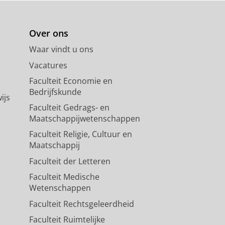
Gaag, M. &
Veling, W.
,
okt-2024
,
In:
Over ons
Waar vindt u ons
 Disabilities: A Feasibility
Vacatures
,
2024
,
In:
Journal of mental health
Faculteit Economie en
Bedrijfskunde
ijs
Faculteit Gedrags- en
Maatschappijwetenschappen
rsus Virtual Reality Relaxation
Faculteit Religie, Cultuur en
ndomized Controlled Trial
Maatschappij
er Vorm, D., de Wit-de Visser, A. C.,
,
blz. 518-530
13 blz.
Faculteit der Letteren
Faculteit Medische
Wetenschappen
Faculteit Rechtsgeleerdheid
Faculteit Ruimtelijke