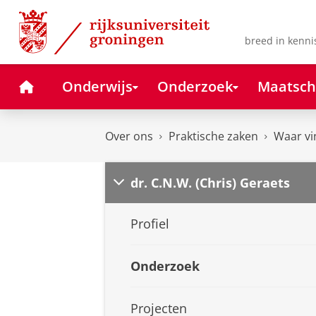
Skip
Skip
to
to
Content
Navigation
breed in kenni
Home
Onderwijs
Onderzoek
Maatsch
Over ons
Praktische zaken
Waar vi
dr. C.N.W. (Chris) Geraets
Profiel
Onderzoek
Projecten