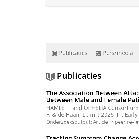
Publicaties
Pers/media
Publicaties
The Association Between Attac
Between Male and Female Patie
HAMLETT and OPHELIA Consortium I
F. & de Haan, L.,
mrt-2026
,
In:
Early
Onderzoeksoutput
:
Article
›
›
peer revi
Tracking Symptom Change Acros