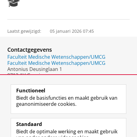
R
e
s
e
a
Laatst gewijzigd:
05 januari 2026 07:45
r
c
h
Contactgegevens
P
o
Faculteit Medische Wetenschappen/UMCG
r
Faculteit Medische Wetenschappen/UMCG
t
Antonius Deusinglaan 1
a
9713 AV Groningen
l
Nederland
Functioneel
Biedt de basisfuncties en maakt gebruik van
geanonimiseerde cookies.
F
L
R
I
Y
Volg de RUG
a
i
S
n
o
Standaard
c
n
S
s
u
Biedt de optimale werking en maakt gebruik
e
k
-
t
T
Studiekiezers