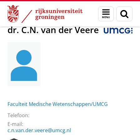
Skip
Skip
Over ons
dr. C.N. van der Veere
Menu
Zoek
to
to
en
Content
Navigation
zoeken
dr. C.N. van der Veere
Faculteit Medische Wetenschappen/UMCG
Telefoon:
E-mail:
c.n.van.der.veere@umcg.nl