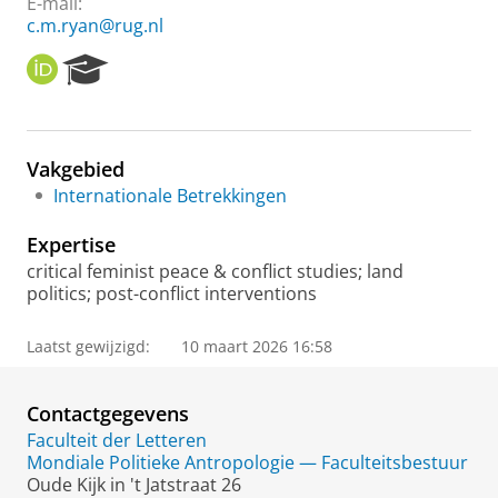
E-mail:
c.m.ryan@rug.nl
O
R
R
e
C
s
I
e
D
a
Vakgebied
r
Internationale Betrekkingen
c
h
Expertise
P
o
critical feminist peace & conflict studies; land
r
politics; post-conflict interventions
t
a
Laatst gewijzigd:
10 maart 2026 16:58
l
Contactgegevens
Faculteit der Letteren
Mondiale Politieke Antropologie — Faculteitsbestuur
Oude Kijk in 't Jatstraat 26