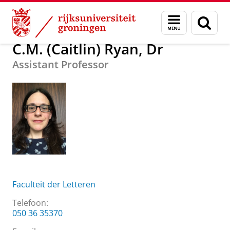
Skip
Skip
Over ons
C.M. (Caitlin) Ryan, Dr
Menu
Zoek
to
to
en
Content
Navigation
zoeken
C.M. (Caitlin) Ryan, Dr
Assistant Professor
Faculteit der Letteren
Telefoon:
050 36 35370