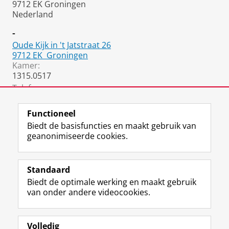
9712 EK Groningen
Nederland
-
Oude Kijk in 't Jatstraat 26
9712 EK
Groningen
Kamer:
1315.0517
Telefoon:
050 36 35370
Functioneel
Biedt de basisfuncties en maakt gebruik van
geanonimiseerde cookies.
F
L
R
I
Y
Volg de RUG
a
i
S
n
o
Standaard
c
n
S
s
u
Biedt de optimale werking en maakt gebruik
e
k
-
t
T
Studiekiezers
van onder andere videocookies.
b
e
f
a
u
Maatschappij/bedrijven
o
d
e
g
b
o
I
e
r
e
Alumni
k
n
d
a
-
Volledig