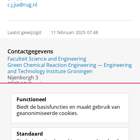
c.j.jia@rug.nl
Laatst gewijzigd:
11 februari 2025 07:48
Contactgegevens
Faculteit Science and Engineering
Green Chemical Reaction Engineering — Engineering
and Technology Institute Groningen
Nijenborgh 3
9747 AG Groningen
Nederland
Functioneel
Biedt de basisfuncties en maakt gebruik van
geanonimiseerde cookies.
F
L
R
I
Y
Volg de RUG
a
i
S
n
o
Standaard
c
n
S
s
u