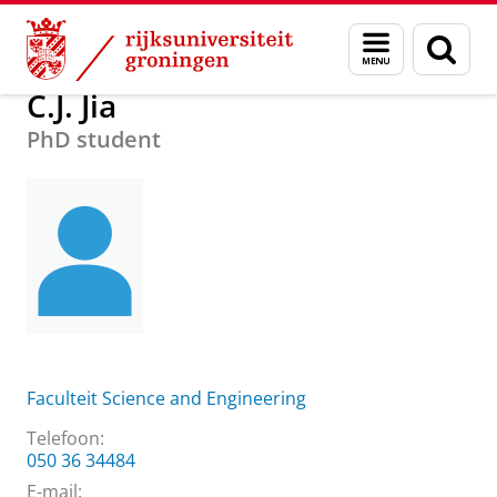
Skip
Skip
Over ons
Praktische zaken
Waar vindt u ons
C.J. Jia
Menu
Zoek
to
to
en
Content
Navigation
zoeken
C.J. Jia
PhD student
Faculteit Science and Engineering
Telefoon:
050 36 34484
E-mail: