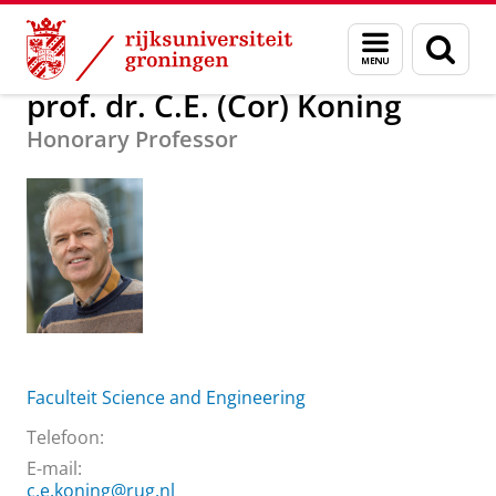
Skip
Skip
Over ons
prof. dr. C.E. (Cor) Koning
Menu
Zoek
to
to
en
Content
Navigation
zoeken
prof. dr. C.E. (Cor) Koning
Honorary Professor
Faculteit Science and Engineering
Telefoon:
E-mail:
c.e.koning@rug.nl