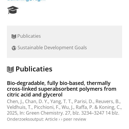
R
e
s
e
a
Publicaties
r
c
Sustainable Development Goals
h
P
o
r
Publicaties
t
a
Bio-degradable, fully bio-based, thermally
l
cross-linked superabsorbent polymers from
citric acid and glycerol
Chen, J.
, Chan, D. Y.,
Yang, T. T.
,
Parisi, D.
, Reuvers, B.,
Veldhuis, T.,
Picchioni, F.
,
Wu, J.
,
Raffa, P.
&
Koning, C.
,
2025
,
In:
Green Chemistry.
27
,
blz. 3234–3247
14 blz.
Onderzoeksoutput
:
Article
›
›
peer review