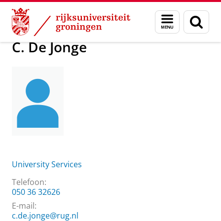
Skip
Skip
Over ons
C. De Jonge
Menu
Zoek
to
to
en
Content
Navigation
zoeken
C. De Jonge
University Services
Telefoon:
050 36 32626
E-mail:
c.de.jonge@rug.nl