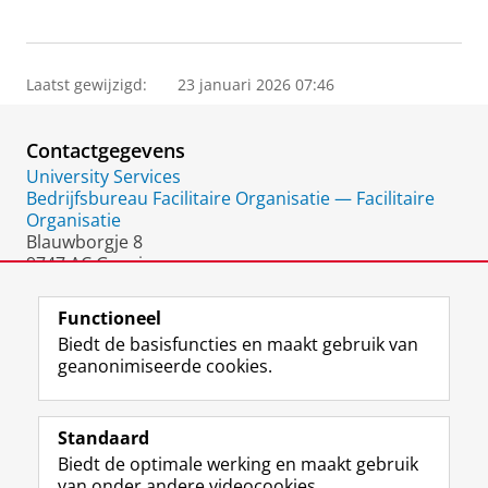
Laatst gewijzigd:
23 januari 2026 07:46
Contactgegevens
University Services
Bedrijfsbureau Facilitaire Organisatie — Facilitaire
Organisatie
Blauwborgje 8
9747 AC Groningen
Nederland
Functioneel
Biedt de basisfuncties en maakt gebruik van
geanonimiseerde cookies.
F
L
R
I
Y
Volg de RUG
a
i
S
n
o
Standaard
c
n
S
s
u
Biedt de optimale werking en maakt gebruik
e
k
-
t
T
Studiekiezers
van onder andere videocookies.