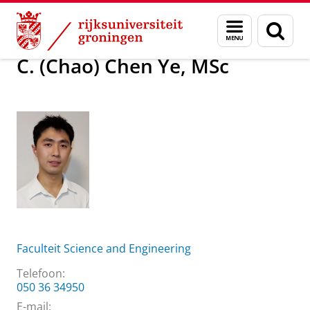
Skip
Skip
Over ons
C. (Chao) Chen Ye, MSc
Menu
Zoek
to
to
en
Content
Navigation
zoeken
C. (Chao) Chen Ye, MSc
Faculteit Science and Engineering
Telefoon:
050 36 34950
E-mail: