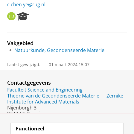
c.chen.ye@rug.nl
O
R
R
e
C
s
I
e
D
a
Vakgebied
r
Natuurkunde, Gecondenseerde Materie
c
h
P
Laatst gewijzigd:
01 maart 2024 15:07
o
r
t
Contactgegevens
a
Faculteit Science and Engineering
l
Theorie van de Gecondenseerde Materie — Zernike
Institute for Advanced Materials
Nijenborgh 3
9747 AG Groningen
Nederland
Functioneel