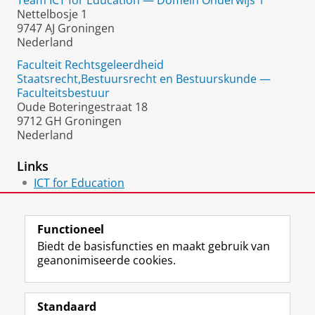
Team ICT for Education — Domein Onderwijs 1
Nettelbosje 1
9747 AJ Groningen
Nederland
Faculteit Rechtsgeleerdheid
Staatsrecht,Bestuursrecht en Bestuurskunde —
Faculteitsbestuur
Oude Boteringestraat 18
9712 GH Groningen
Nederland
Links
ICT for Education
Vakgroep SBB
Functioneel
Biedt de basisfuncties en maakt gebruik van
geanonimiseerde cookies.
F
L
R
I
Y
Volg de RUG
a
i
S
n
o
Standaard
c
n
S
s
u