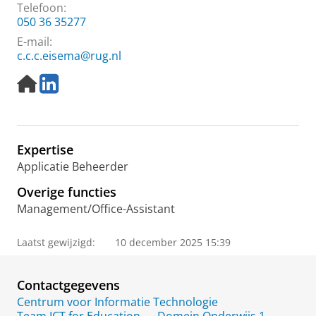
Telefoon:
050 36 35277
E-mail:
c.c.c.eisema@rug.nl
H
L
o
i
m
n
e
k
p
e
Expertise
a
d
g
I
Applicatie Beheerder
e
n
Overige functies
Management/Office-Assistant
Laatst gewijzigd:
10 december 2025 15:39
Contactgegevens
Centrum voor Informatie Technologie