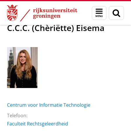
Skip
Skip
Over ons
C.C.C. (Chèriëtte) Eisema
Menu
Zoek
to
to
en
Content
Navigation
zoeken
C.C.C. (Chèriëtte) Eisema
Centrum voor Informatie Technologie
Telefoon:
Faculteit Rechtsgeleerdheid