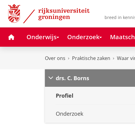
Skip
Skip
to
to
Content
Navigation
breed in kenni
Home
Onderwijs
Onderzoek
Maatsch
Over ons
Praktische zaken
Waar vi
drs. C. Borns
Profiel
Onderzoek