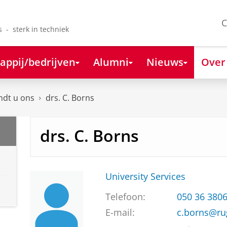
C
s - sterk in techniek
appij/bedrijven
Alumni
Nieuws
Over
ndt u ons
drs. C. Borns
drs. C. Borns
University Services
Telefoon:
050 36 380
E-mail:
c.borns@ru