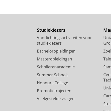
Studiekiezers
Maa
Voorlichtingsactiviteiten voor
Univ
studiekiezers
Gro
Bacheloropleidingen
Zoe
Masteropleidingen
Tal
Scholierenacademie
Sam
Cen
Summer Schools
Tec
Honours College
Uni
Promotietrajecten
Car
Veelgestelde vragen
Stu