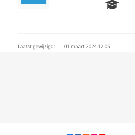
R
e
s
e
a
r
c
Laatst gewijzigd:
01 maart 2024 12:05
h
P
o
r
t
a
l