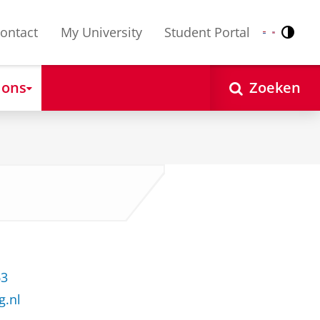
ontact
My University
Student Portal
Contr
Nederlands
English
 ons
Zoeken
63
g.nl