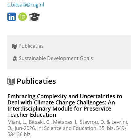
c.bitsaki@rug.nl
L
O
R
i
R
e
n
C
s
k
I
e
e
D
a
Publicaties
d
r
I
c
Sustainable Development Goals
n
h
P
o
r
Publicaties
t
a
Embracing Complexity and Uncertainties to
l
Deal with Climate Change Challenges: An
Interdisciplinary Module for Preservice
Teacher Education
Miani, L.,
Bitsaki, C.
, Metaxas, I., Stavrou, D. & Levrini,
O.,
jun-2026
,
In:
Science and Education.
35
,
blz. 549-
584
36 blz.