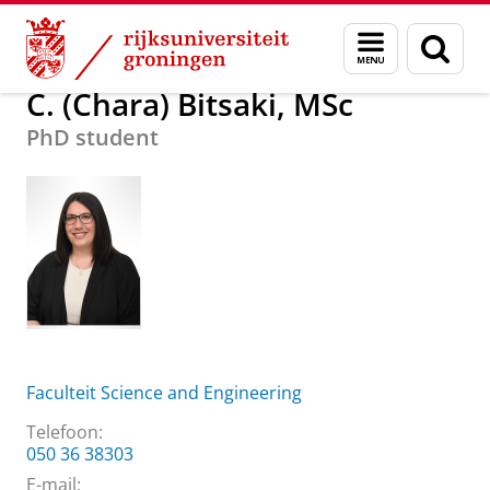
Skip
Skip
Over ons
C. (Chara) Bitsaki, MSc
Menu
Zoek
to
to
en
Content
Navigation
zoeken
C. (Chara) Bitsaki, MSc
PhD student
Faculteit Science and Engineering
Telefoon:
050 36 38303
E-mail: