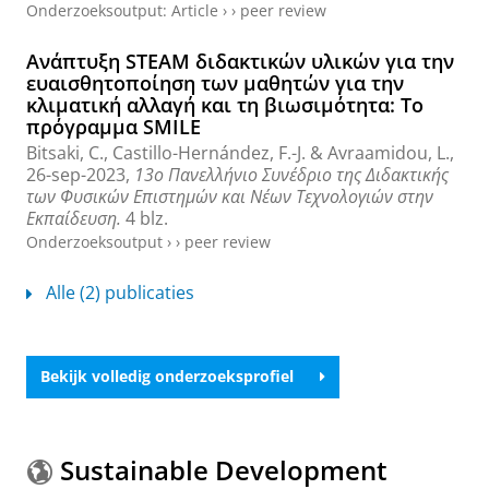
Onderzoeksoutput
:
Article
›
›
peer review
Ανάπτυξη STEAM διδακτικών υλικών για την
ευαισθητοποίηση των μαθητών για την
κλιματική αλλαγή και τη βιωσιμότητα: Το
πρόγραμμα SMILE
Bitsaki, C.
,
Castillo-Hernández, F.-J.
&
Avraamidou, L.
,
26-sep-2023
,
13o Πανελλήνιο Συνέδριο της Διδακτικής
των Φυσικών Επιστημών και Νέων Τεχνολογιών στην
Εκπαίδευση.
4 blz.
Onderzoeksoutput
›
›
peer review
Alle (2) publicaties
Bekijk volledig onderzoeksprofiel
Sustainable Development