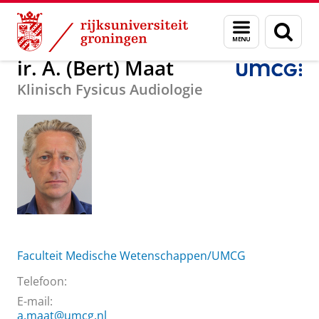
Skip
Skip
Over ons
ir. A. (Bert) Maat
Menu
Zoek
to
to
en
Content
Navigation
zoeken
ir. A. (Bert) Maat
Klinisch Fysicus Audiologie
Faculteit Medische Wetenschappen/UMCG
Telefoon:
E-mail:
a.maat@umcg.nl