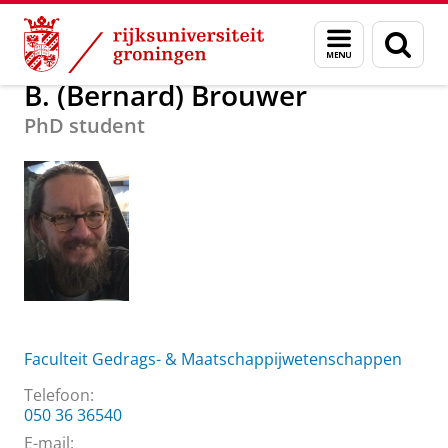
Skip
Skip
Over ons
B. (Bernard) Brouwer
Menu
Zoek
to
to
en
Content
Navigation
zoeken
B. (Bernard) Brouwer
PhD student
Faculteit Gedrags- & Maatschappijwetenschappen
Telefoon:
050 36 36540
E-mail: