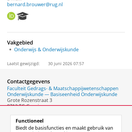
bernard.brouwer@rug.nl
O
R
R
e
C
s
I
e
D
a
Vakgebied
r
Onderwijs & Onderwijskunde
c
h
P
Laatst gewijzigd:
30 juni 2026 07:57
o
r
t
Contactgegevens
a
Faculteit Gedrags- & Maatschappijwetenschappen
l
Onderwijskunde — Basiseenheid Onderwijskunde
Grote Rozenstraat 3
9712 TG Groningen
Nederland
Functioneel
Biedt de basisfuncties en maakt gebruik van