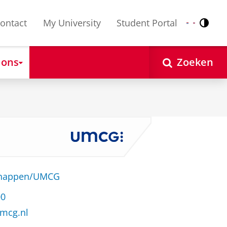
ontact
My University
Student Portal
Contr
Nederlands
English
 ons
Zoeken
schappen/UMCG
00
mcg.nl