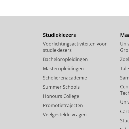
Studiekiezers
Maa
Voorlichtingsactiviteiten voor
Univ
studiekiezers
Gro
Bacheloropleidingen
Zoe
Masteropleidingen
Tal
Scholierenacademie
Sam
Cen
Summer Schools
Tec
Honours College
Uni
Promotietrajecten
Car
Veelgestelde vragen
Stu