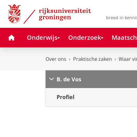
Skip
Skip
to
to
Content
Navigation
breed in kenni
Home
Onderwijs
Onderzoek
Maatsch
Over ons
Praktische zaken
Waar vi
B. de Vos
Profiel