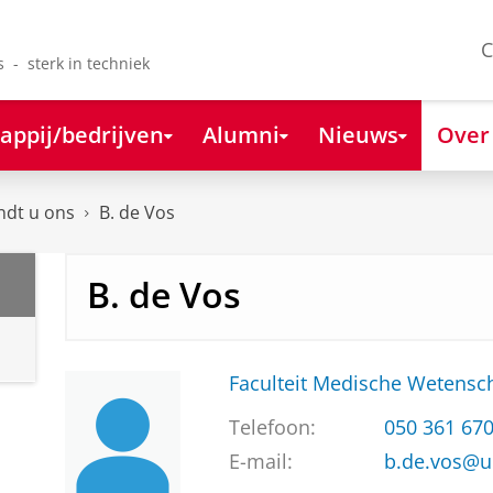
C
s - sterk in techniek
appij/bedrijven
Alumni
Nieuws
Over
ndt u ons
B. de Vos
B. de Vos
Faculteit Medische Weten
Telefoon:
050 361 67
E-mail:
b.de.vos@u