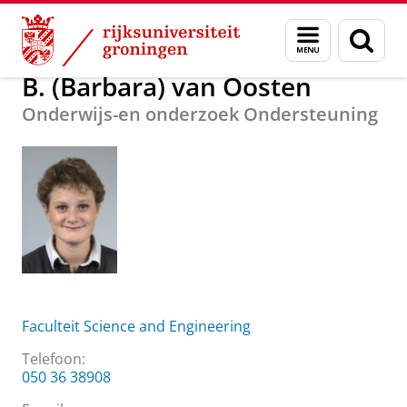
Skip
Skip
Over ons
B. (Barbara) van Oosten
Menu
Zoek
to
to
en
Content
Navigation
zoeken
B. (Barbara) van Oosten
Onderwijs-en onderzoek Ondersteuning
Faculteit Science and Engineering
Telefoon:
050 36 38908