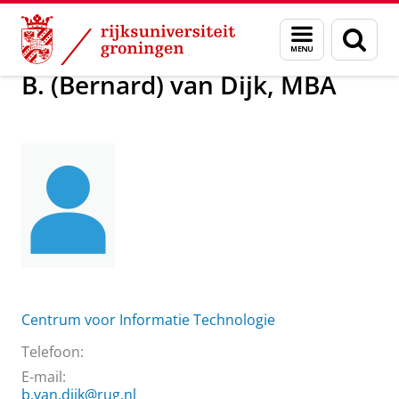
Skip
Skip
Over ons
B. (Bernard) van Dijk, MBA
Menu
Zoek
to
to
en
Content
Navigation
zoeken
B. (Bernard) van Dijk, MBA
Centrum voor Informatie Technologie
Telefoon:
E-mail:
b.van.dijk@rug.nl