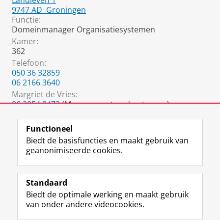
Landleven 1
9747 AD
Groningen
Functie:
Domeinmanager Organisatiesystemen
Kamer:
362
Telefoon:
050 36 32859
06 2166 3640
Margriet de Vries:
06 2054 8473
(Management ondersteuner)
margriet.de.vries@rug.nl
Functioneel
Biedt de basisfuncties en maakt gebruik van
geanonimiseerde cookies.
F
L
R
I
Y
Volg de RUG
a
i
S
n
o
Standaard
c
n
S
s
u
Biedt de optimale werking en maakt gebruik
e
k
-
t
T
Studiekiezers
van onder andere videocookies.
b
e
f
a
u
Maatschappij/bedrijven
o
d
e
g
b