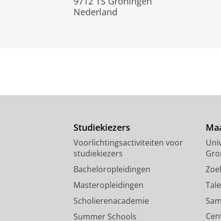
9712 TS Groningen
Nederland
Studiekiezers
Maa
Voorlichtingsactiviteiten voor
Univ
studiekiezers
Gro
Bacheloropleidingen
Zoe
Masteropleidingen
Tal
Scholierenacademie
Sam
Cen
Summer Schools