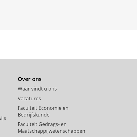
Over ons
Waar vindt u ons
Vacatures
Faculteit Economie en
Bedrijfskunde
ijs
Faculteit Gedrags- en
Maatschappijwetenschappen