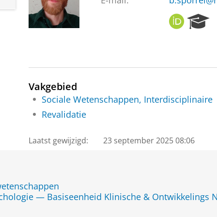
E-mail:
b.sporrel@r
O
R
R
e
C
s
I
e
D
a
r
c
Vakgebied
h
Sociale Wetenschappen, Interdisciplinaire
P
Revalidatie
o
r
t
Laatst gewijzigd:
23 september 2025 08:06
a
l
jwetenschappen
chologie — Basiseenheid Klinische & Ontwikkelings 