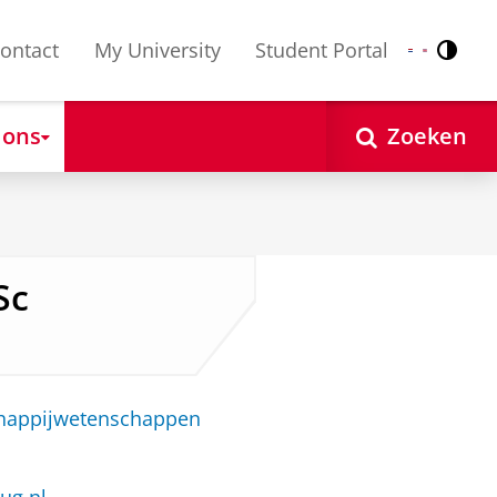
ontact
My University
Student Portal
Contr
Nederlands
English
 ons
Zoeken
Sc
chappijwetenschappen