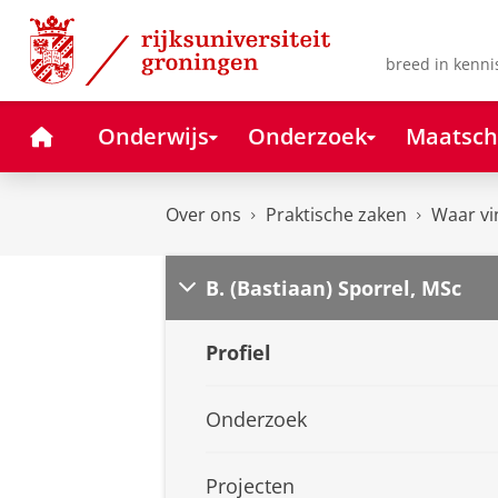
Skip
Skip
to
to
Content
Navigation
breed in kenni
Home
Onderwijs
Onderzoek
Maatsch
Over ons
Praktische zaken
Waar vi
B. (Bastiaan) Sporrel, MSc
Profiel
Onderzoek
Projecten