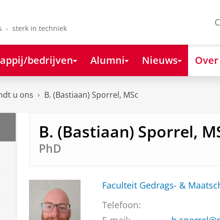
C
s - sterk in techniek
appij/bedrijven
Alumni
Nieuws
Over
ndt u ons
B. (Bastiaan) Sporrel, MSc
B. (Bastiaan) Sporrel, M
PhD
Faculteit Gedrags- & Maats
Telefoon: