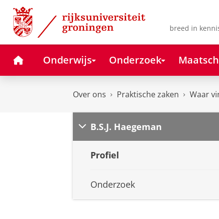
Skip
Skip
to
to
Content
Navigation
breed in kenni
Home
Onderwijs
Onderzoek
Maatsch
Over ons
Praktische zaken
Waar vi
B.S.J. Haegeman
Profiel
Onderzoek