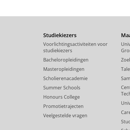
Studiekiezers
Maa
Voorlichtingsactiviteiten voor
Univ
studiekiezers
Gro
Bacheloropleidingen
Zoe
Masteropleidingen
Tal
Scholierenacademie
Sam
Cen
Summer Schools
Tec
Honours College
Uni
Promotietrajecten
Car
Veelgestelde vragen
Stu