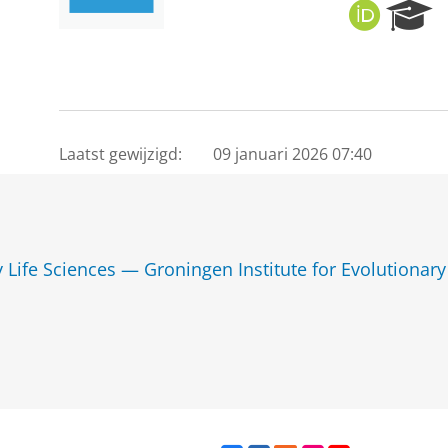
O
R
R
e
C
s
I
e
D
a
r
c
Laatst gewijzigd:
09 januari 2026 07:40
h
P
o
r
t
y Life Sciences — Groningen Institute for Evolutionary
a
l