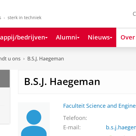
C
s - sterk in techniek
appij/bedrijven
Alumni
Nieuws
Over
ndt u ons
B.S.J. Haegeman
B.S.J. Haegeman
Faculteit Science and Engine
Telefoon:
E-mail:
b.s.j.haeg