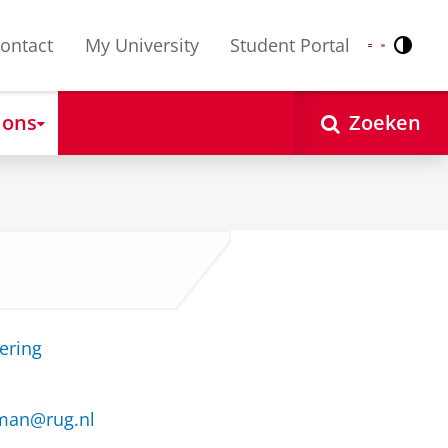
ontact
My University
Student Portal
Contr
Nederlands
English
 ons
Zoeken
ering
eman@rug.nl