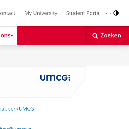
ontact
My University
Student Portal
Contr
Nederlands
English
 ons
Zoeken
schappen/UMCG