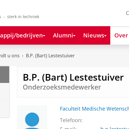
C
s - sterk in techniek
appij/bedrijven
Alumni
Nieuws
Over
ndt u ons
B.P. (Bart) Lestestuiver
B.P. (Bart) Lestestuiver
Onderzoeksmedewerker
Faculteit Medische Weten
Telefoon: