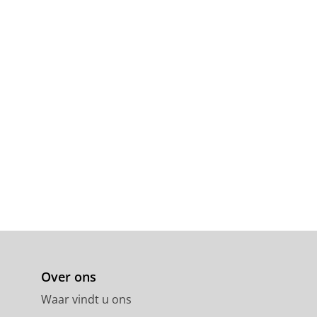
 in Psychology.
12
,
blz. 1-8
8 blz.
 M. &
Veling, W.
,
apr-2020
,
In:
ss-over randomized controlled
phrenia Bulletin.
46
,
blz. S267-S267
Over ons
Waar vindt u ons