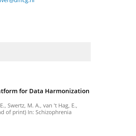
uiver@umcg.nl
atform for Data Harmonization
E.
,
Swertz, M. A.
,
van 't Hag, E.
,
ad of print)
In:
Schizophrenia