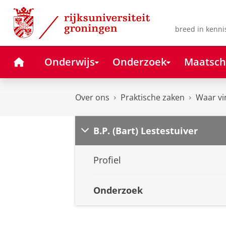
Skip
Skip
to
to
Content
Navigation
breed in kenni
Home
Onderwijs
Onderzoek
Maatsch
Over ons
Praktische zaken
Waar vi
B.P. (Bart) Lestestuiver
Profiel
Onderzoek