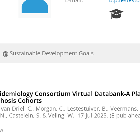
E-mail:
b.p.lestest
R
e
s
e
a
r
Sustainable Development Goals
c
h
P
o
r
t
pidemiology Consortium Virtual Databank-A Pl
a
chosis Cohorts
l
,
van Driel, C.
, Morgan, C.,
Lestestuiver, B.
,
Veermans, 
 N.,
Castelein, S.
&
Veling, W.
,
17-jul-2025
, (E-pub ahe
ew