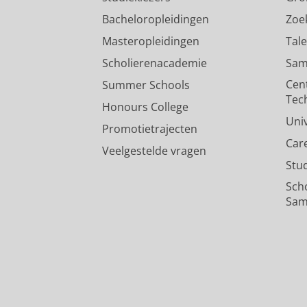
Bacheloropleidingen
Zoe
Masteropleidingen
Tal
Scholierenacademie
Sam
Cen
Summer Schools
Tec
Honours College
Uni
Promotietrajecten
Car
Veelgestelde vragen
Stu
Sch
Sam