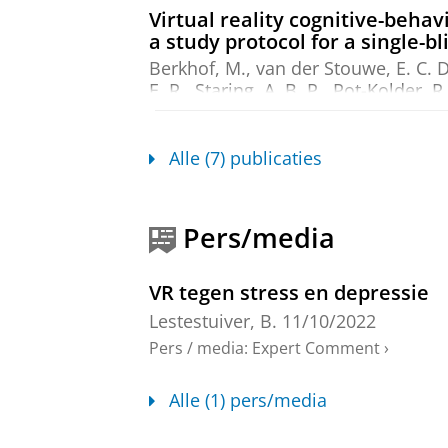
Virtual reality cognitive-beha
a study protocol for a single-b
Berkhof, M.
,
van der Stouwe, E. C. D
E. R., Staring, A. B. P., Pot-Kolder, 
Onderzoeksoutput
:
Article
›
›
peer revi
Alle (7) publicaties
Virtual reality facial emotion 
Geraets, C. N. W.
,
Klein Tuente, S.
,
In:
Internet Interventions.
25
,
blz. 
Pers/media
Onderzoeksoutput
:
Article
›
›
peer revi
Virtual Reality Relaxation for
VR tegen stress en depressie
Veling, W.
,
Lestestuiver, B.
, Jongma
Lestestuiver, B.
11/10/2022
Research.
23
,
1
,
13 blz.
, e17233.
Pers / media
:
Expert Comment
›
Onderzoeksoutput
:
Article
›
›
peer revi
Alle (1) pers/media
Virtual Reality Relaxation for
Pandemic