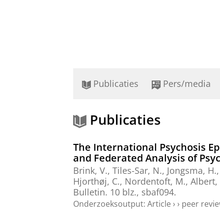
Publicaties
Pers/media
Publicaties
The International Psychosis E
and Federated Analysis of Psy
Brink, V.
,
Tiles-Sar, N.
,
Jongsma, H.
Hjorthøj, C., Nordentoft, M., Albert,
Bulletin.
10 blz.
, sbaf094.
Onderzoeksoutput
:
Article
›
›
peer revi