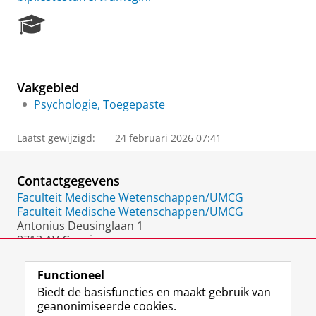
R
e
s
e
a
Vakgebied
r
Psychologie, Toegepaste
c
h
P
Laatst gewijzigd:
24 februari 2026 07:41
o
r
t
Contactgegevens
a
Faculteit Medische Wetenschappen/UMCG
l
Faculteit Medische Wetenschappen/UMCG
Antonius Deusinglaan 1
9713 AV Groningen
Nederland
Functioneel
Biedt de basisfuncties en maakt gebruik van
geanonimiseerde cookies.