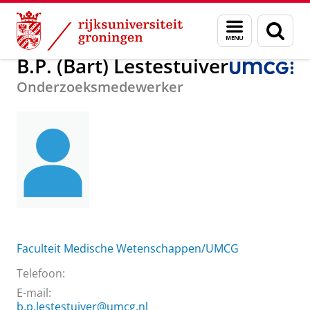
Skip
Skip
Over ons
B.P. (Bart) Lestestuiver
Menu
Zoek
to
to
en
Content
Navigation
zoeken
B.P. (Bart) Lestestuiver
Onderzoeksmedewerker
Faculteit Medische Wetenschappen/UMCG
Telefoon:
E-mail:
b.p.lestestuiver@umcg.nl