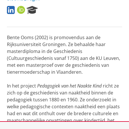
L
O
R
i
R
e
n
C
s
k
I
e
e
D
a
Bente Ooms (2002) is promovendus aan de
d
r
I
c
Rijksuniversiteit Groningen. Ze behaalde haar
n
h
masterdiploma in de Geschiedenis
P
(Cultuurgeschiedenis vanaf 1750) aan de KU Leuven,
o
met een masterproef over de geschiedenis van
r
tienermoederschap in Vlaanderen.
t
a
l
In het project
Pedagogiek van het Naakte Kind
richt ze
zich op de geschiedenis van naaktheid binnen de
pedagogiek tussen 1880 en 1960. Ze onderzoekt in
welke pedagogische contexten naaktheid een plaats
had en wat dit onthult over de bredere culturele en
maatschappelijke opvattingen over kindertijd, het
lichaam en onderwijs.