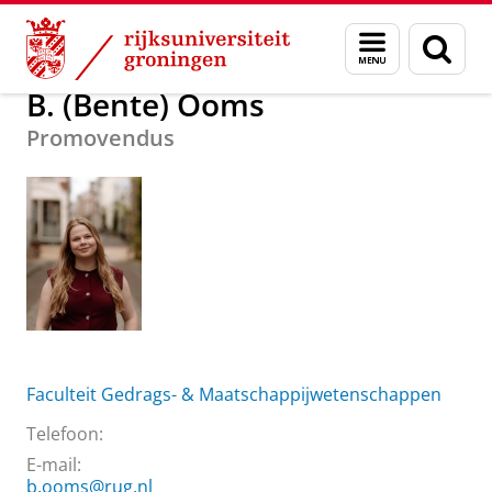
Skip
Skip
Over ons
B. (Bente) Ooms
Menu
Zoek
to
to
en
Content
Navigation
zoeken
B. (Bente) Ooms
Promovendus
Faculteit Gedrags- & Maatschappijwetenschappen
Telefoon:
E-mail:
b.ooms@rug.nl