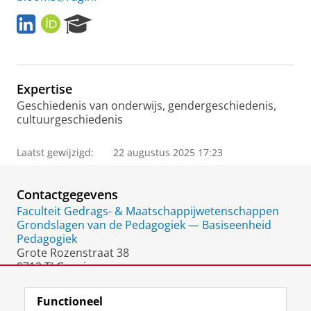
L
O
R
i
R
e
n
C
s
k
I
e
e
D
a
Expertise
d
r
I
c
Geschiedenis van onderwijs, gendergeschiedenis,
n
h
cultuurgeschiedenis
P
o
Laatst gewijzigd:
22 augustus 2025 17:23
r
t
a
Contactgegevens
l
Faculteit Gedrags- & Maatschappijwetenschappen
Grondslagen van de Pedagogiek — Basiseenheid
Pedagogiek
Grote Rozenstraat 38
9712 TJ Groningen
Nederland
Functioneel