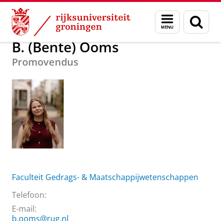
Skip
Skip
Over ons
B. (Bente) Ooms
Menu
Zoek
to
to
en
Content
Navigation
zoeken
B. (Bente) Ooms
Promovendus
Faculteit Gedrags- & Maatschappijwetenschappen
Telefoon:
E-mail:
b.ooms@rug.nl