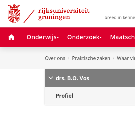
Skip
Skip
to
to
Content
Navigation
breed in kenni
Home
Onderwijs
Onderzoek
Maatsch
Over ons
Praktische zaken
Waar vi
drs. B.O. Vos
Profiel