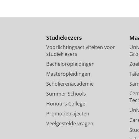
Studiekiezers
Maa
Voorlichtingsactiviteiten voor
Univ
studiekiezers
Gro
Bacheloropleidingen
Zoe
Masteropleidingen
Tal
Scholierenacademie
Sam
Cen
Summer Schools
Tec
Honours College
Uni
Promotietrajecten
Car
Veelgestelde vragen
Stu