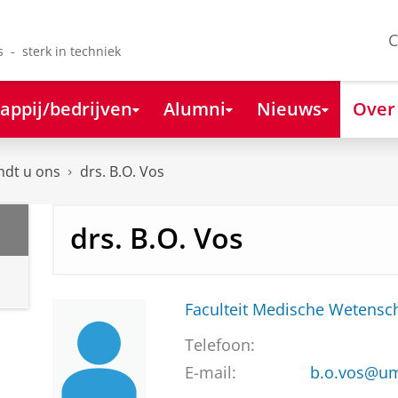
C
s - sterk in techniek
appij/bedrijven
Alumni
Nieuws
Over
ndt u ons
drs. B.O. Vos
drs. B.O. Vos
Faculteit Medische Weten
Telefoon:
E-mail:
b.o.vos@um