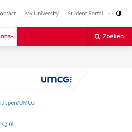
ontact
My University
Student Portal
Contr
Nederlands
English
 ons
Zoeken
schappen/UMCG
cg.nl