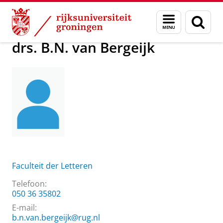
Skip
Skip
Over ons
drs. B.N. van Bergeijk
Menu
Zoek
to
to
en
Content
Navigation
zoeken
drs. B.N. van Bergeijk
Faculteit der Letteren
Telefoon:
050 36 35802
E-mail:
b.n.van.bergeijk@rug.nl