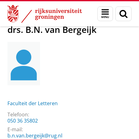
Skip
Skip
Over ons
drs. B.N. van Bergeijk
Menu
Zoek
to
to
en
Content
Navigation
zoeken
drs. B.N. van Bergeijk
Faculteit der Letteren
Telefoon:
050 36 35802
E-mail:
b.n.van.bergeijk@rug.nl