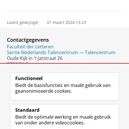
Laatst gewijzigd:
01 maart 2024 13:23
Contactgegevens
Faculteit der Letteren
Sectie Nederlands Talencentrum — Talencentrum
Oude Kijk in 't Jatstraat 26
9712 EK Groningen
Nederland
Functioneel
Biedt de basisfuncties en maakt gebruik van
geanonimiseerde cookies.
F
L
R
I
Y
Volg de RUG
a
i
S
n
o
Standaard
c
n
S
s
u
Biedt de optimale werking en maakt gebruik
e
k
-
t
T
Studiekiezers
van onder andere videocookies.
b
e
f
a
u