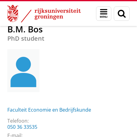
Skip
Skip
Over ons
B.M. Bos
Menu
Zoek
to
to
en
Content
Navigation
zoeken
B.M. Bos
PhD student
Faculteit Economie en Bedrijfskunde
Telefoon:
050 36 33535
E-mail: