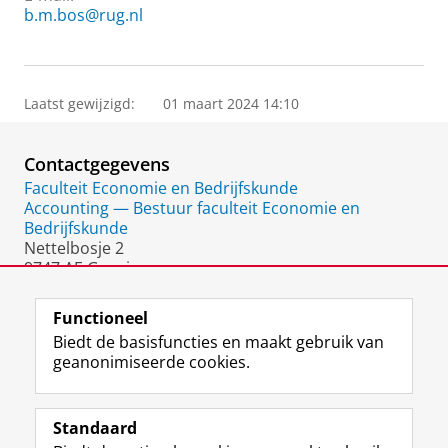
b.m.bos@rug.nl
Laatst gewijzigd:
01 maart 2024 14:10
Contactgegevens
Faculteit Economie en Bedrijfskunde
Accounting — Bestuur faculteit Economie en
Bedrijfskunde
Nettelbosje 2
9747 AE Groningen
Nederland
Functioneel
Biedt de basisfuncties en maakt gebruik van
geanonimiseerde cookies.
F
L
R
I
Y
Volg de RUG
a
i
S
n
o
Standaard
c
n
S
s
u