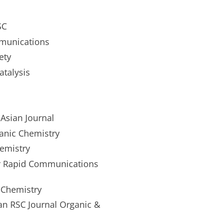
SC
mmunications
ety
atalysis
 Asian Journal
ganic Chemistry
emistry
ar Rapid Communications
f Chemistry
an RSC Journal Organic &