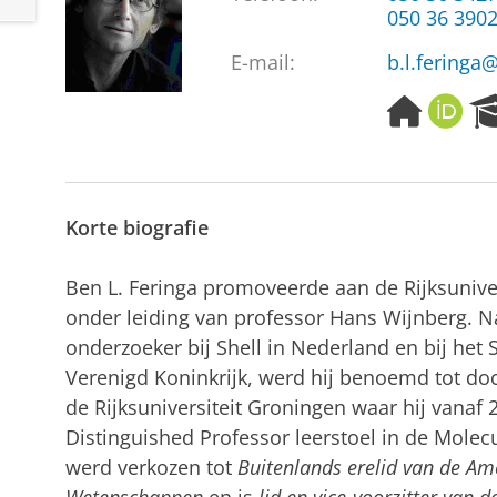
050 36 390
E-mail:
b.l.feringa
H
O
o
R
m
C
e
I
p
D
Korte biografie
a
g
e
Ben L. Feringa promoveerde aan de Rijksunive
onder leiding van professor Hans Wijnberg. N
onderzoeker bij Shell in Nederland en bij het 
Verenigd Koninkrijk, werd hij benoemd tot doc
de Rijksuniversiteit Groningen waar hij vanaf 
Distinguished Professor leerstoel in de Molec
werd verkozen tot
Buitenlands erelid van de A