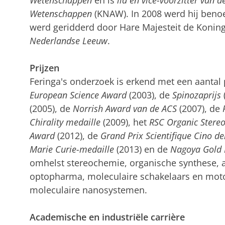
Wetenschappen
en is
lid en vice-voorzitter van
Wetenschappen
(KNAW). In 2008 werd hij ben
werd geridderd door Hare Majesteit de Konin
Nederlandse Leeuw
.
Prijzen
Feringa's onderzoek is erkend met een aantal
European Science Award
(2003), de
Spinozaprijs
(2005), de
Norrish Award van de ACS
(2007), de
Chirality medaille
(2009), het
RSC Organic Stere
Award
(2012), de
Grand Prix Scientifique Cino de
Marie Curie-medaille
(2013) en de
Nagoya Gold
omhelst stereochemie, organische synthese, 
optopharma, moleculaire schakelaars en moto
moleculaire nanosystemen.
Academische en industriële carrière