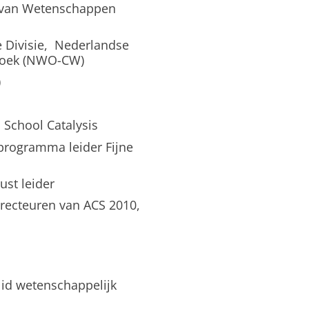
e van Wetenschappen
e Divisie, Nederlandse
rzoek (NWO-CW)
)
School Catalysis
programma leider Fijne
ust leider
irecteuren van ACS 2010,
 lid wetenschappelijk