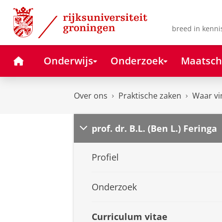
Skip
Skip
to
to
Content
Navigation
breed in kenni
Home
Onderwijs
Onderzoek
Maatsch
Over ons
Praktische zaken
Waar vi
prof. dr. B.L. (Ben L.) Feringa
Profiel
Onderzoek
Curriculum vitae