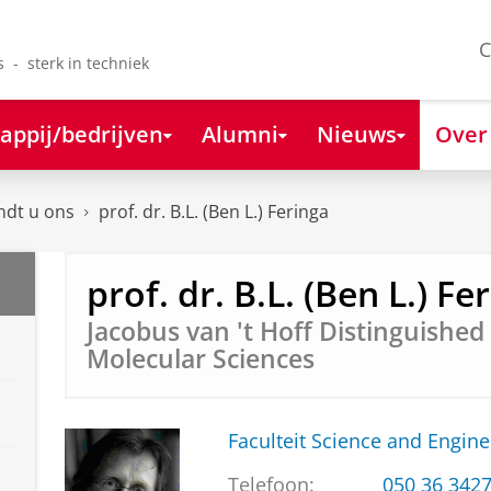
C
s - sterk in techniek
appij/bedrijven
Alumni
Nieuws
Over
ndt u ons
prof. dr. B.L. (Ben L.) Feringa
prof. dr. B.L. (Ben L.) Fe
Jacobus van 't Hoff Distinguished
Molecular Sciences
Faculteit Science and Engine
Telefoon:
050 36 342