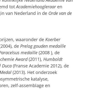
 de Koninklijke Nederland Akademie van
oemd tot
Academiehoogleraar
en
gin van Nederland in de
Orde van de
 prijzen, waaronder de
Koerber
(2004), de
Prelog gouden medaille
Paracelsus medaille
(2008 ), de
ochemie Award
(2011),
Humboldt
l Duca
(Franse Academie 2012), de
 Medal
(2013). Het onderzoek
asymmetrische katalyse,
ren, zelf-assemblage en