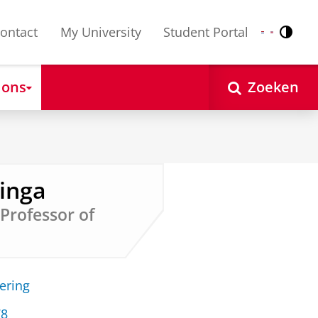
ontact
My University
Student Portal
Contr
Nederlands
English
 ons
Zoeken
ringa
 Professor of
ering
78