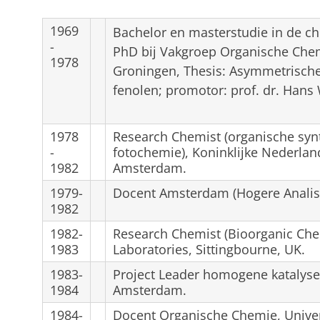
1969
Bachelor en masterstudie in de ch
-
PhD bij Vakgroep Organische Chemi
1978
Groningen,
Thesis: Asymmetrische
fenolen; promotor: prof. dr. Hans
1978
Research Chemist (organische synt
-
fotochemie), Koninklijke Nederland
1982
Amsterdam.
1979-
Docent Amsterdam (Hogere Analis
1982
1982-
Research Chemist (Bioorganic Chem
1983
Laboratories, Sittingbourne, UK.
1983-
Project Leader homogene katalyse,
1984
Amsterdam.
1984-
Docent Organische Chemie, Univer