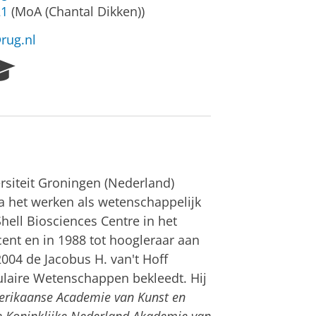
21
(MoA (Chantal Dikken))
@rug.nl
R
e
s
e
a
r
c
h
rsiteit Groningen (Nederland)
P
a het werken als wetenschappelijk
o
Shell Biosciences Centre in het
r
t
ent en in 1988 tot hoogleraar aan
a
2004 de Jacobus H. van't Hoff
l
ulaire Wetenschappen bekleedt. Hij
merikaanse Academie van Kunst en