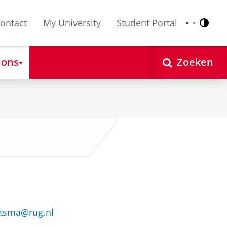
ontact
My University
Student Portal
Contr
Nederlands
English
 ons
Zoeken
eitsma@rug.nl