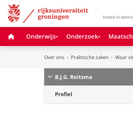
Skip
Skip
to
to
Content
Navigation
breed in kenni
Home
Onderwijs
Onderzoek
Maatsch
Over ons
Praktische zaken
Waar vi
B.J.G. Reitsma
Profiel