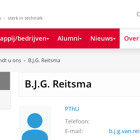
C
s - sterk in techniek
appij/bedrijven
Alumni
Nieuws
Over
ndt u ons
B.J.G. Reitsma
B.J.G. Reitsma
PThU
Telefoon:
E-mail:
b.j.g.van.r