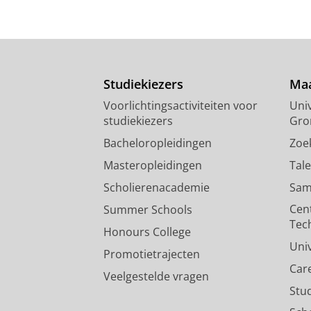
Studiekiezers
Maa
Voorlichtingsactiviteiten voor
Univ
studiekiezers
Gro
Bacheloropleidingen
Zoe
Masteropleidingen
Tal
Scholierenacademie
Sam
Cen
Summer Schools
Tec
Honours College
Uni
Promotietrajecten
Car
Veelgestelde vragen
Stu