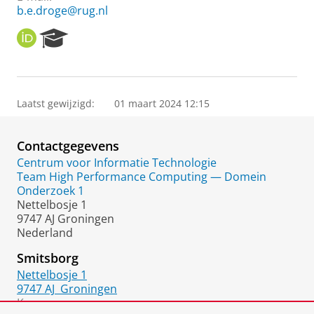
b.e.droge@rug.nl
O
R
R
e
C
s
I
e
D
a
Laatst gewijzigd:
01 maart 2024 12:15
r
c
h
Contactgegevens
P
o
Centrum voor Informatie Technologie
r
Team High Performance Computing — Domein
t
Onderzoek 1
a
Nettelbosje 1
l
9747 AJ Groningen
Nederland
Smitsborg
Nettelbosje 1
9747 AJ
Groningen
Kamer: