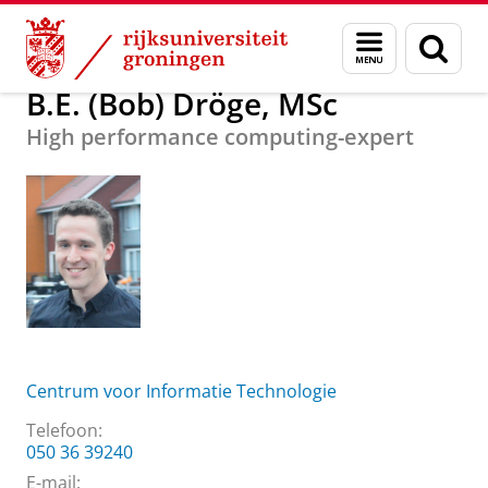
Skip
Skip
Over ons
B.E. (Bob) Dröge, MSc
Menu
Zoek
to
to
en
Content
Navigation
zoeken
B.E. (Bob) Dröge, MSc
High performance computing-expert
Centrum voor Informatie Technologie
Telefoon:
050 36 39240
E-mail: