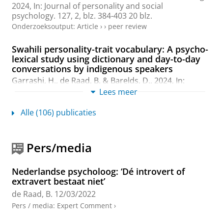
2024
,
In:
Journal of personality and social
psychology.
127
,
2
,
blz. 384-403
20 blz.
Onderzoeksoutput
:
Article
›
›
peer review
Swahili personality-trait vocabulary: A psycho-
lexical study using dictionary and day-to-day
conversations by indigenous speakers
Garrashi, H.,
de Raad, B.
&
Barelds, D.
,
2024
,
In:
International Journal of Personality Psychology.
10
,
Lees meer
blz. 49-64
16 blz.
Onderzoeksoutput
:
Article
›
›
peer review
Alle (106) publicaties
Editorial: The interconnectedness of
personality and language
Pers/media
Čolović, P.,
De Raad, B.
, Peres, A. J. D. S., Filipović
Đurđević, D., Lazović, V. & Mlačić, B.,
2023
,
In:
Nederlandse psycholoog: ‘Dé introvert of
Frontiers in Psychology.
14
,
3 blz.
, 1215174.
extravert bestaat niet’
Onderzoeksoutput
›
›
peer review
de Raad, B.
12/03/2022
Pers / media
:
Expert Comment
›
Integrated Reporting in Multidimensional
Personality Questionnaires