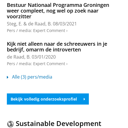
Bestuur Nationaal Programma Groningen
De Raad, B.
,
Brokken, F. B.
, Hendriks, A. A. J. &
weer compleet, nog wel op zoek naar
Hofstee, W. K. B.
,
mei-2023
,
In:
European Journal of
voorzitter
Psychological Assessment.
39
,
3
,
blz. 182-187
6 blz.
Onderzoeksoutput
:
Article
›
›
peer review
Steg, E.
&
de Raad, B.
08/03/2021
Pers / media
:
Expert Comment
›
Kernel structure of the combined English,
Dutch, and Polish personality type-nouns,
Kijk niet alleen naar de schreeuwers in je
with a critical test against a type-noun based
bedrijf, omarm de introverten
structure in Swahili
de Raad, B.
03/01/2020
De Raad, B.
, Volungevičienė, A., Čolović, P., De
Pers / media
:
Expert Comment
›
Roover, K., Garrashi, H. & Gorbaniuk, O.,
okt-2023
,
In:
Journal of Research in Personality.
106
,
17 blz.
,
Alle (3) pers/media
104415.
Onderzoeksoutput
:
Article
›
›
peer review
Models of personality structure
Bekijk volledig onderzoeksprofiel
de Raad, B.
&
Barelds, D.
,
2020
,
The Cambridge
Handbook of Personality Psychology: Second Edition.
Corr, P. J. & Matthews, G. (reds.).
2 uitgave
Cambridge University Press
,
blz. 115-128
14 blz.
Sustainable Development
Onderzoeksoutput
›
›
peer review