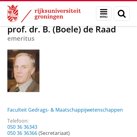
Skip
Skip
Over ons
prof. dr. B. (Boele) de Raad
Menu
Zoek
to
to
en
Content
Navigation
zoeken
prof. dr. B. (Boele) de Raad
emeritus
Faculteit Gedrags- & Maatschappijwetenschappen
Telefoon:
050 36 36343
050 36 36366
(Secretariaat)