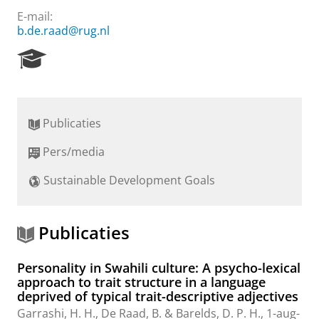
E-mail:
b.de.raad@rug.nl
R
e
s
e
a
Publicaties
r
c
Pers/media
h
P
Sustainable Development Goals
o
r
t
a
Publicaties
l
Personality in Swahili culture: A psycho-lexical
approach to trait structure in a language
deprived of typical trait-descriptive adjectives
Garrashi, H. H.,
De Raad, B.
&
Barelds, D. P. H.
,
1-aug-