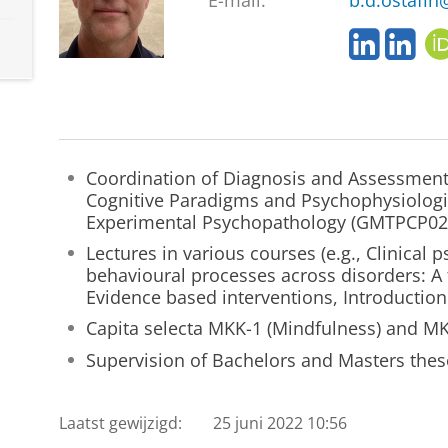
E-mail:
b.d.ostafin
L
L
i
i
n
n
k
k
e
e
d
d
I
I
Coordination of Diagnosis and Assessment
n
n
Cognitive Paradigms and Psychophysiolog
p
p
Experimental Psychopathology (GMTPCP02
r
r
Lectures in various courses (e.g., Clinical 
o
o
behavioural processes across disorders: A
f
f
Evidence based interventions, Introduction
i
i
l
l
Capita selecta MKK-1 (Mindfulness) and MK
e
e
Supervision of Bachelors and Masters thes
Laatst gewijzigd:
25 juni 2022 10:56