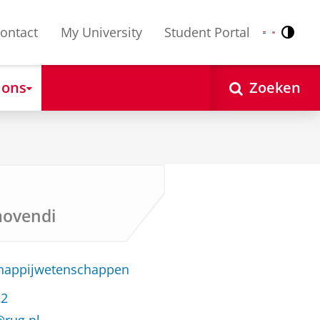
ontact
My University
Student Portal
Contr
Nederlands
English
 ons
Zoeken
movendi
chappijwetenschappen
22