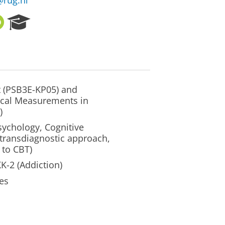
@rug.nl
O
R
R
e
C
s
I
e
D
a
r
c
 (PSB3E-KP05) and
h
ical Measurements in
P
)
o
psychology, Cognitive
r
 transdiagnostic approach,
t
 to CBT)
a
l
K-2 (Addiction)
es