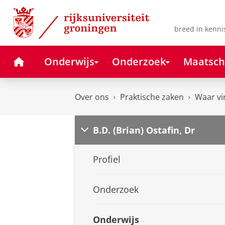
Skip
Skip
to
to
Content
Navigation
breed in kenni
Home
Onderwijs
Onderzoek
Maatsch
Over ons
Praktische zaken
Waar vi
B.D. (Brian) Ostafin, Dr
Profiel
Onderzoek
Onderwijs