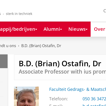
C
s - sterk in techniek
appij/bedrijven
Alumni
Nieuws
Over
ndt u ons
B.D. (Brian) Ostafin, Dr
B.D. (Brian) Ostafin, Dr
Associate Professor with ius pro
Faculteit Gedrags- & Maats
Telefoon:
050 36 347