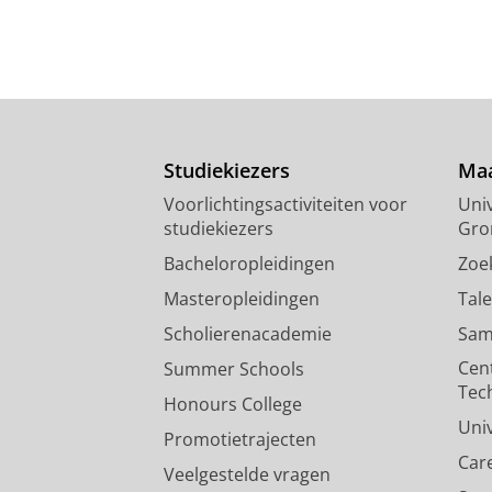
Studiekiezers
Maa
Voorlichtingsactiviteiten voor
Univ
studiekiezers
Gro
Bacheloropleidingen
Zoe
Masteropleidingen
Tal
Scholierenacademie
Sam
Cen
Summer Schools
Tec
Honours College
Uni
Promotietrajecten
Car
Veelgestelde vragen