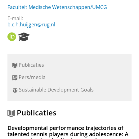
Faculteit Medische Wetenschappen/UMCG
E-mail:
b.c.h.huijgen@rug.nl
O
R
R
e
C
s
I
e
D
a
Publicaties
r
c
Pers/media
h
P
Sustainable Development Goals
o
r
t
a
Publicaties
l
Developmental performance trajectories of
talented tennis players during adolescence: A