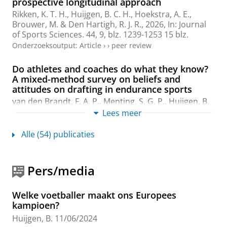
prospective longitudinal approach
Rikken, K. T. H.
,
Huijgen, B. C. H.
, Hoekstra, A. E.,
Brouwer, M. &
Den Hartigh, R. J. R.
,
2026
,
In:
Journal
of Sports Sciences.
44
,
9
,
blz. 1239-1253
15 blz.
Onderzoeksoutput
:
Article
›
›
peer review
Do athletes and coaches do what they know?
A mixed-method survey on beliefs and
attitudes on drafting in endurance sports
van den Brandt, F. A. P.
,
Menting, S. G. P.
,
Huijgen, B.
C. H.
, Hettinga, F. J. &
Elferink-Gemser, M. T.
,
2026
,
In:
Lees meer
International Journal of Sports Science and
Coaching.
21
,
3
,
blz. 1373-1380
8 blz.
Alle (54) publicaties
Onderzoeksoutput
:
Article
›
›
peer review
Physical disparities in elite late-stage academy
Pers/media
soccer players: An examination of demands
across age categories in small-sided games
Welke voetballer maakt ons Europees
Meulenkamp, V. P.,
Huijgen, B. C. H.
, Geurkink, Y. &
kampioen?
Kempe, M.
,
apr-2026
,
In:
International Journal of
Huijgen, B.
11/06/2024
Sports Science and Coaching.
21
,
2
,
blz. 855-864
10