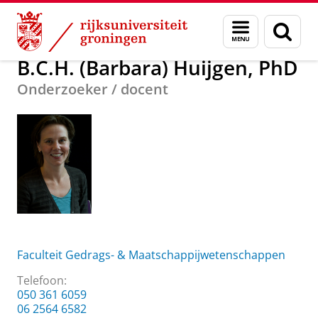
Skip
Skip
Over ons
B.C.H. (Barbara) Huijgen, PhD
Menu
Zoek
to
to
en
Content
Navigation
zoeken
B.C.H. (Barbara) Huijgen, PhD
Onderzoeker / docent
Faculteit Gedrags- & Maatschappijwetenschappen
Telefoon:
050 361 6059
06 2564 6582