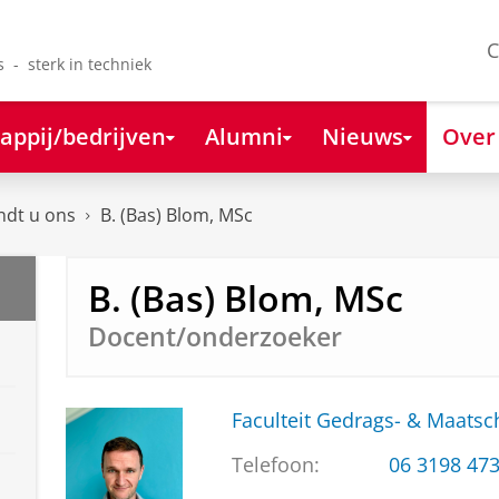
C
s - sterk in techniek
appij/bedrijven
Alumni
Nieuws
Over
ndt u ons
B. (Bas) Blom, MSc
B. (Bas) Blom, MSc
Docent/onderzoeker
Faculteit Gedrags- & Maats
Telefoon:
06 3198 47