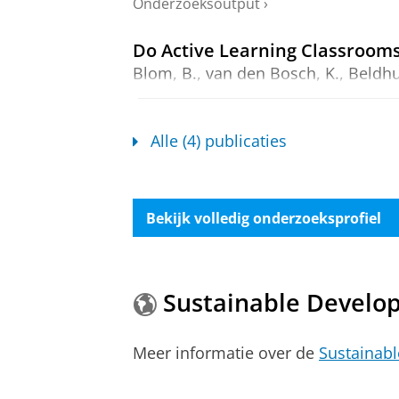
Onderzoeksoutput
›
Do Active Learning Classrooms
Blom, B.
,
van den Bosch, K.
,
Beldhu
Educational Advances (HEAd’22).
Domen
Onderzoeksoutput
›
›
peer review
Alle (4) publicaties
De kern van onderwijs: Liber 
Amsing, H. T. A.
(Redacteur),
Blom, 
Groningen :
Rijksuniversiteit Groni
Bekijk volledig onderzoeksprofiel
Onderzoeksoutput
›
Sustainable Develo
Meer informatie over de
Sustainab