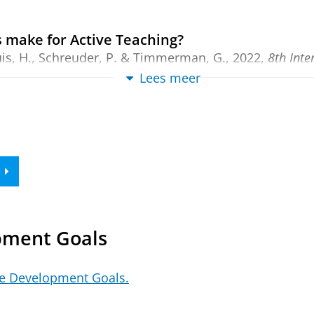
 make for Active Teaching?
is, H.
,
Schreuder, P.
&
Timmerman, G.
,
2022
,
8th Inte
ech, J. (reds.). València:
Universitat Politècnica de 
Lees meer
amicorum voor Wilna Meijer
B.
(Redacteur),
Dekker, J. J. H.
(Redacteur) &
van Essen
ngen
.
184 blz.
pment Goals
le Development Goals.