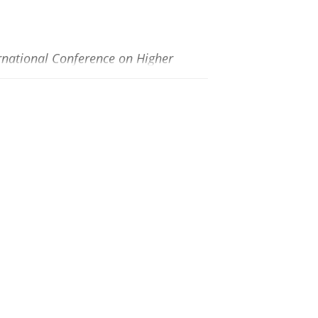
rnational Conference on Higher
València
,
blz. 231-238
8 blz.
, M.
(Redacteur),
sep-2017
,