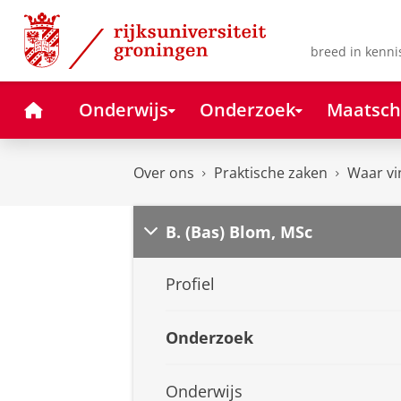
Skip
Skip
to
to
Content
Navigation
breed in kenni
Home
Onderwijs
Onderzoek
Maatsch
Over ons
Praktische zaken
Waar vi
B. (Bas) Blom, MSc
Profiel
Onderzoek
Onderwijs