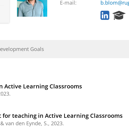
E-mail:
b.blom@rug
L
R
i
e
n
s
k
e
e
a
d
r
Development Goals
I
c
n
h
P
o
r
t
n Active Learning Classrooms
a
2023
.
l
 for teaching in Active Learning Classrooms
&
van den Eynde, S.
,
2023
.