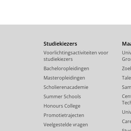
Studiekiezers
Maa
Voorlichtingsactiviteiten voor
Univ
studiekiezers
Gro
Bacheloropleidingen
Zoe
Masteropleidingen
Tal
Scholierenacademie
Sam
Cen
Summer Schools
Tec
Honours College
Uni
Promotietrajecten
Car
Veelgestelde vragen
Stu