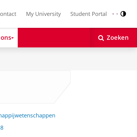
ontact
My University
Student Portal
Contr
Nederlands
English
 ons
Zoeken
chappijwetenschappen
38