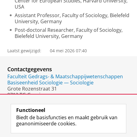
Center for European Studies, Harvard University,
USA
Assistant Professor, Faculty of Sociology, Bielefeld
University, Germany
Post-doctoral Researcher, Faculty of Sociology,
Bielefeld University, Germany
Laatst gewijzigd:
04 mei 2026 07:40
Contactgegevens
Faculteit Gedrags- & Maatschappijwetenschappen
Basiseenheid Sociologie — Sociologie
Grote Rozenstraat 31
9712 TG Groningen
Nederland
Functioneel
Biedt de basisfuncties en maakt gebruik van
geanonimiseerde cookies.
F
L
R
I
Y
Volg de RUG