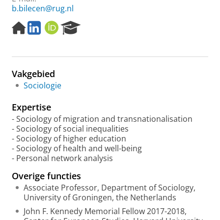
b.bilecen@rug.nl
H
L
O
R
o
i
R
e
m
n
C
s
e
k
I
e
p
e
D
a
Vakgebied
a
d
r
g
I
c
Sociologie
e
n
h
P
Expertise
o
- Sociology of migration
and transnationalisation
r
- Sociology of social inequalities
t
- Sociology of higher education
a
- Sociology of health and well-being
l
- Personal network analysis
Overige functies
Associate Professor, Department of Sociology,
University of Groningen, the Netherlands
John F. Kennedy Memorial Fellow 2017-2018,