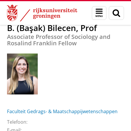
Skip
Skip
Over ons
B. (Başak) Bilecen, Prof
Menu
Zoek
to
to
en
Content
Navigation
zoeken
B. (Başak) Bilecen, Prof
Associate Professor of Sociology and
Rosalind Franklin Fellow
Faculteit Gedrags- & Maatschappijwetenschappen
Telefoon:
E-mail: