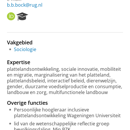
b.b.bock@rug.nl
O
R
R
e
C
s
I
e
D
a
Vakgebied
r
Sociologie
c
h
Expertise
P
o
plattelandsontwikkeling, sociale innovatie, mobiliteit
r
en migratie, marginalisering van het platteland,
t
plattelandsbeleid, interactief beleid, dierenwelzijn,
a
gender, duurzame voedselproductie en consumptie,
l
landbouw en zorg, multifunctionele landbouw
Overige functies
Persoonlijke hoogleraar inclusieve
plattelandsontwikkeling Wageningen Universiteit
lid van de wetenschappelijke reflectie groep
bevolkingsdaling, Min BZK