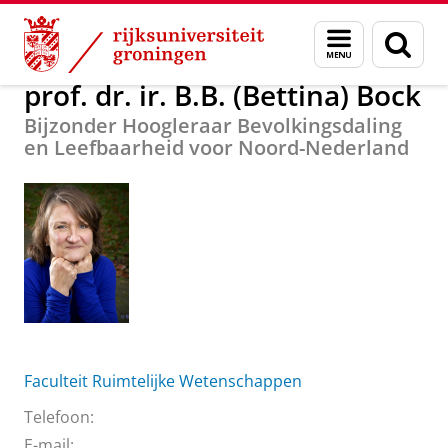
Skip
Skip
Over ons
prof. dr. ir. B.B. (Bettina) Bock
Menu
Zoek
to
to
en
Content
Navigation
zoeken
prof. dr. ir. B.B. (Bettina) Bock
Bijzonder Hoogleraar Bevolkingsdaling
en Leefbaarheid voor Noord-Nederland
Faculteit Ruimtelijke Wetenschappen
Telefoon:
E-mail: