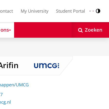
ontact
My University
Student Portal
Contr
Nederlands
English
 ons
Zoeken
Arifin
schappen/UMCG
77
mcg.nl