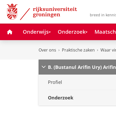
Skip
Skip
to
to
Content
Navigation
breed in kenni
Home
Onderwijs
Onderzoek
Maatsch
Over ons
Praktische zaken
Waar vi
B. (Bustanul Arifin Ury) Arifin
Profiel
Onderzoek