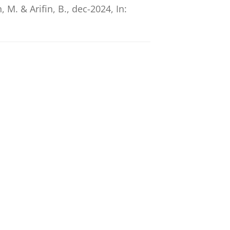
in, M. &
Arifin, B.
,
dec-2024
,
In:
tudes Toward Antibiotic Among
sian journal of pharmacy.
35
,
2
,
a 2019-2022
z. 302-326
25 blz.
ong people with tuberculosis in
H. S., Putra, I. W. G. A. E., Mansyur,