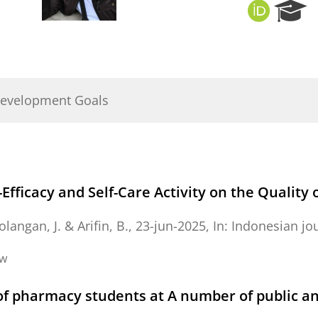
O
R
R
e
C
s
I
e
D
a
r
Development Goals
c
h
P
o
r
t
fficacy and Self-Care Activity on the Quality o
a
l
olangan, J. &
Arifin, B.
,
23-jun-2025
,
In:
Indonesian jo
ew
of pharmacy students at A number of public and