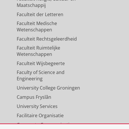
Maatschappij
dation of a scale in Indonesia
Faculteit der Letteren
H. S., Putra, I. G. A. E., Mansyur, M.
Faculteit Medische
Wetenschappen
Faculteit Rechtsgeleerdheid
s using the Indonesian version
Faculteit Ruimtelijke
Wetenschappen
., Padmawati, R. S., Massi, M. N.,
Faculteit Wijsbegeerte
Faculty of Science and
Engineering
University College Groningen
Campus Fryslân
University Services
Facilitaire Organisatie
Corporate Communicatie