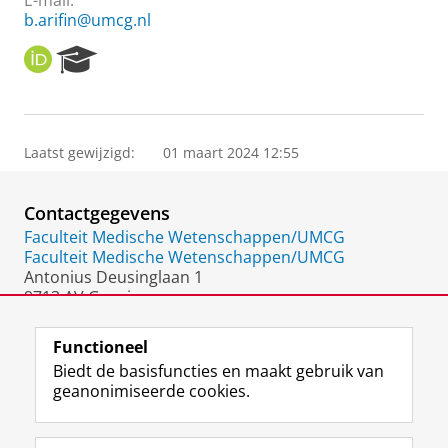
E-mail:
b.arifin@umcg.nl
O
R
R
e
C
s
I
e
D
a
Laatst gewijzigd:
01 maart 2024 12:55
r
c
h
Contactgegevens
P
o
Faculteit Medische Wetenschappen/UMCG
r
Faculteit Medische Wetenschappen/UMCG
t
Antonius Deusinglaan 1
a
9713 AV Groningen
l
Nederland
Functioneel
Biedt de basisfuncties en maakt gebruik van
geanonimiseerde cookies.
F
L
R
I
Y
Volg de RUG
a
i
S
n
o