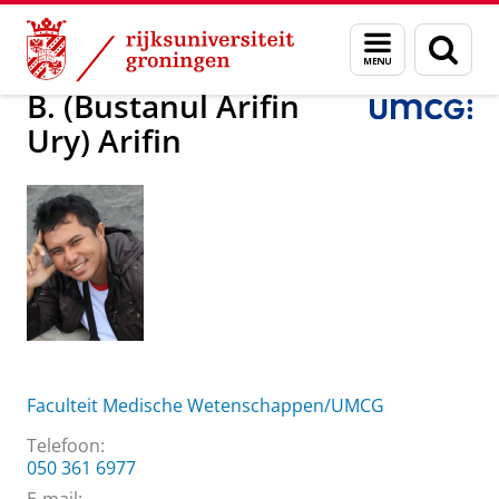
Skip
Skip
Over ons
B. (Bustanul Arifin Ury) Arifin
Menu
Zoek
to
to
en
Content
Navigation
zoeken
B. (Bustanul Arifin
Ury) Arifin
Faculteit Medische Wetenschappen/UMCG
Telefoon:
050 361 6977