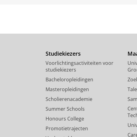
Studiekiezers
Maa
Voorlichtingsactiviteiten voor
Univ
studiekiezers
Gro
Bacheloropleidingen
Zoe
Masteropleidingen
Tal
Scholierenacademie
Sam
Cen
Summer Schools
Tec
Honours College
Uni
Promotietrajecten
Car