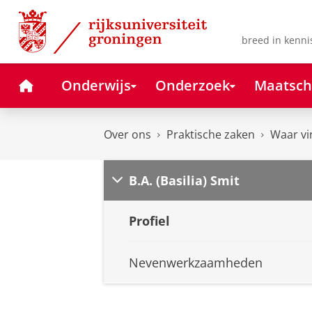
Skip
Skip
to
to
Content
Navigation
breed in kenni
Home
Onderwijs
Onderzoek
Maatsch
Over ons
Praktische zaken
Waar vi
B.A. (Basilia) Smit
Profiel
Nevenwerkzaamheden