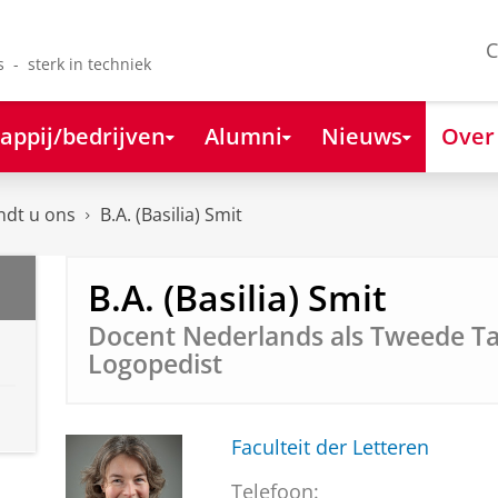
C
s - sterk in techniek
appij/bedrijven
Alumni
Nieuws
Over
ndt u ons
B.A. (Basilia) Smit
B.A. (Basilia) Smit
Docent Nederlands als Tweede Ta
Logopedist
Faculteit der Letteren
Telefoon: