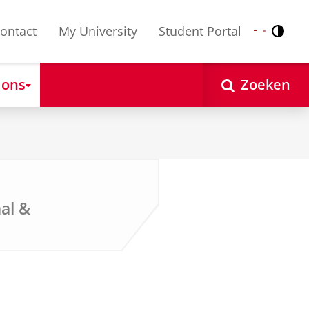
ontact
My University
Student Portal
Contr
Nederlands
English
 ons
Zoeken
al &