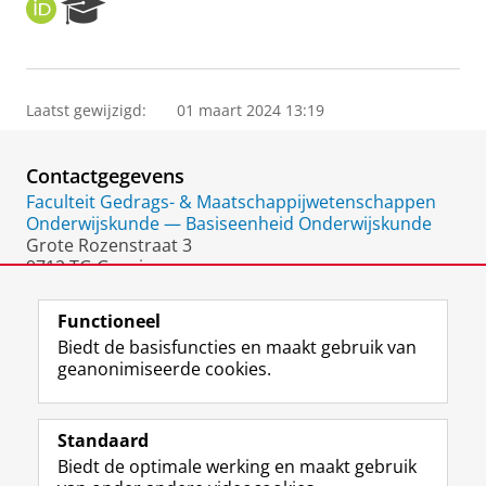
O
R
R
e
C
s
I
e
D
a
Laatst gewijzigd:
01 maart 2024 13:19
r
c
h
Contactgegevens
P
o
Faculteit Gedrags- & Maatschappijwetenschappen
r
Onderwijskunde — Basiseenheid Onderwijskunde
t
Grote Rozenstraat 3
a
9712 TG Groningen
l
Nederland
Functioneel
Biedt de basisfuncties en maakt gebruik van
geanonimiseerde cookies.
F
L
R
I
Y
Volg de RUG
a
i
S
n
o
Standaard
c
n
S
s
u
Biedt de optimale werking en maakt gebruik
e
k
-
t
T
Studiekiezers