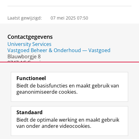
Laatst gewijzigd:
07 mei 2025 07:50
Contactgegevens
University Services
Vastgoed Beheer & Onderhoud — Vastgoed
Blauwborgje 8
9747 AC Groningen
Nederland
Functioneel
Biedt de basisfuncties en maakt gebruik van
geanonimiseerde cookies.
F
L
R
I
Y
Volg de RUG
a
i
S
n
o
Standaard
c
n
S
s
u
Biedt de optimale werking en maakt gebruik
e
k
-
t
T
Studiekiezers
van onder andere videocookies.
b
e
f
a
u
Maatschappij/bedrijven
o
d
e
g
b