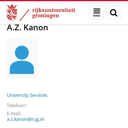
Skip
Skip
Over ons
A.Z. Kanon
Menu
Zoek
to
to
en
Content
Navigation
zoeken
A.Z. Kanon
University Services
Telefoon:
E-mail:
a.z.kanon@rug.nl